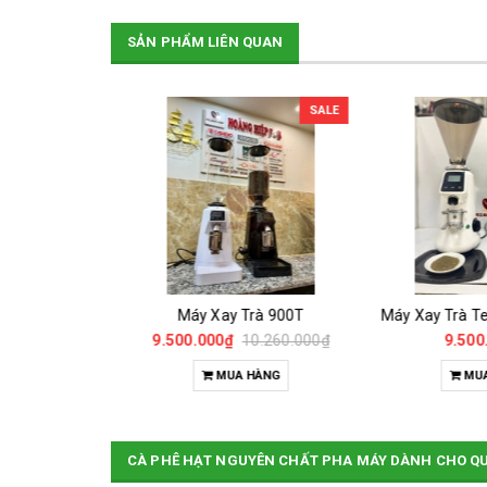
SẢN PHẨM LIÊN QUAN
SALE
Cân Điện Tử Chống Nước Unibar - UDC-3K
Máy Xay Trà 900T
0₫
9.500.000₫
10.260.000₫
9.500.
HÀNG
MUA HÀNG
MUA
CÀ PHÊ HẠT NGUYÊN CHẤT PHA MÁY DÀNH CHO Q