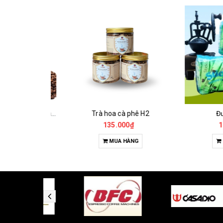
Cà Phê Đặc Sản Robusta - Fine Robusta Anaerobic
Trà hoa cà phê H2
Đườn
0₫
135.000₫
18.0
HỌN
MUA HÀNG
MUA