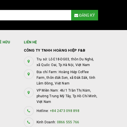
ĐĂNG KÝ
Ê HỮU
LIÊN HỆ
CÔNG TY TNHH HOÀNG HIỆP F&B
Trụ sở: Lô E18-DG03, thôn Du Nghệ,
xã Quốc Oai, Tp.Hà Nội, Việt Nam
Địa chỉ Farm: Hoàng Hiệp Coffee
Farm, thôn đắk Sơn, xã Đắk Sắk, tỉnh
Lâm Đồng, Việt Nam
VP Miền Nam: 46/1 Trần Thị Năm,
phường Trung Mỹ Tây, Tp.Hồ Chí Minh,
Việt Nam
Hotline:
+84 2473 098 898
Kinh Doanh:
0866 555 766