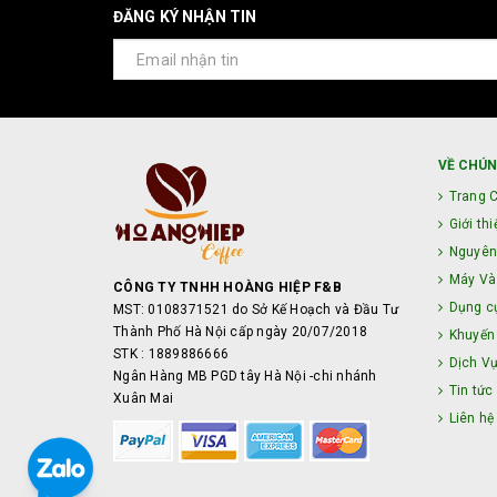
ĐĂNG KÝ NHẬN TIN
VỀ CHÚN
Trang 
Giới thi
Nguyên
Máy Và 
CÔNG TY TNHH HOÀNG HIỆP F&B
Dụng c
MST: 0108371521 do Sở Kế Hoạch và Đầu Tư
Thành Phố Hà Nội cấp ngày 20/07/2018
Khuyến
STK : 1889886666
Dịch V
Ngân Hàng MB PGD tây Hà Nội -chi nhánh
Tin tức
Xuân Mai
Liên hệ