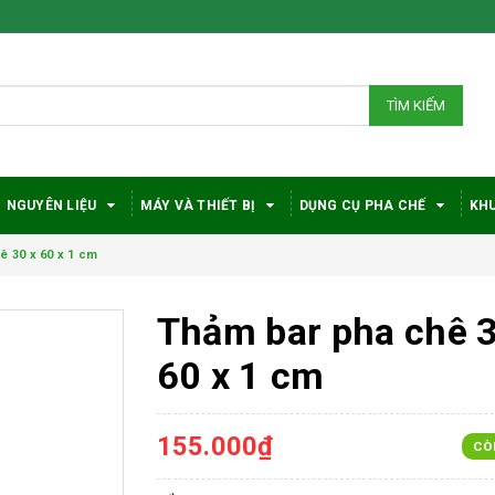
TÌM KIẾM
NGUYÊN LIỆU
MÁY VÀ THIẾT BỊ
DỤNG CỤ PHA CHẾ
KHU
 30 x 60 x 1 cm
Thảm bar pha chê 3
60 x 1 cm
155.000₫
CÒ