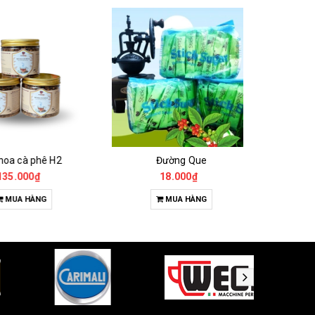
 cà phê H2
Đường Que
000₫
18.000₫
65
A HÀNG
MUA HÀNG
T