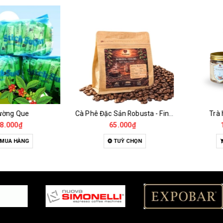
g Que
Cà Phê Đặc Sản Robusta - Fine Robusta Anaerobic
Trà hoa
00₫
65.000₫
135.
 HÀNG
TUỲ CHỌN
MU