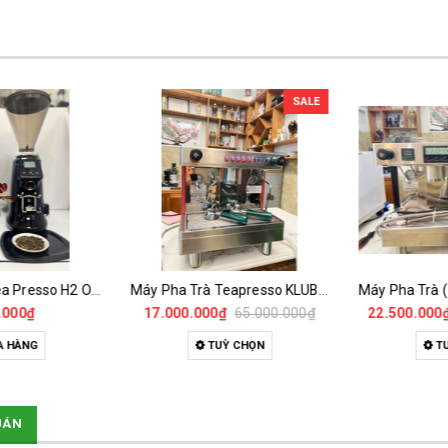
SALE
Máy Xay Trà Tea Presso H2 Onderman
Máy Pha Trà Teapresso KLUB 1GR - Đã Qua Sử Dụng
000₫
17.000.000₫
65.000.000₫
22.500.000₫
 HÀNG
TUỲ CHỌN
TU
UÁN