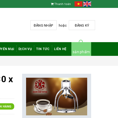
Thanh toán
ĐĂNG NHẬP
hoặc
ĐĂNG KÝ
YẾN MẠI
DỊCH VỤ
TIN TỨC
LIÊN HỆ
sản phẩm
0 x
N HÀNG