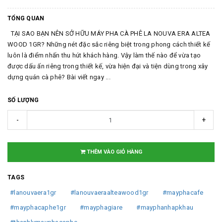
TỔNG QUAN
TẠI SAO BẠN NÊN SỞ HỮU MÁY PHA CÀ PHÊ LA NOUVA ERA ALTEA
WOOD 1GR? Những nét đặc sắc riêng biệt trong phong cách thiết kế
luôn là điểm nhấn thu hút khách hàng. Vậy làm thế nào để vừa tạo
được dấu ấn riêng trong thiết kế, vừa hiện đại và tiện dùng trong xây
dựng quán cà phê? Bài viết ngay ...
SỐ LƯỢNG
-
+
THÊM VÀO GIỎ HÀNG
TAGS
#lanouvaera1gr
#lanouvaeraalteawood1gr
#mayphacafe
#mayphacaphe1gr
#mayphagiare
#mayphanhapkhau