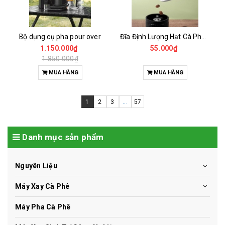
Bộ dụng cụ pha pour over
Đĩa Định Lượng Hạt Cà Phê Mẫu
1.150.000₫
55.000₫
1.850.000₫
MUA HÀNG
MUA HÀNG
1
2
3
...
57
Danh mục sản phẩm
Nguyên Liệu
Máy Xay Cà Phê
Máy Pha Cà Phê