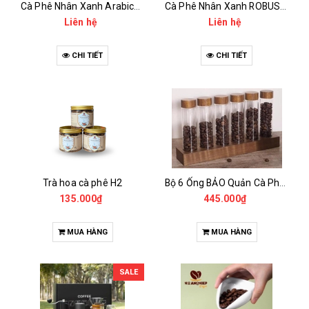
Cà Phê Nhân Xanh Arabica Specialty - anaerobic
Cà Phê Nhân Xanh ROBUSTA Fine Rô - Anaerobic
Liên hệ
Liên hệ
CHI TIẾT
CHI TIẾT
Trà hoa cà phê H2
Bộ 6 Ống BẢO Quản Cà Phê Mẫu Có Chân Đế
135.000₫
445.000₫
MUA HÀNG
MUA HÀNG
SALE