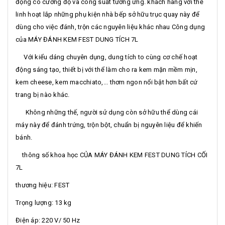
động có cường độ và công suất tương ứng. khách hàng với thể
linh hoạt lắp những phụ kiện nhà bếp sở hữu trục quay này để
dùng cho việc đánh, trộn các nguyên liệu khác nhau Công dụng
của MÁY ĐÁNH KEM FEST DUNG TÍCH 7L
Với kiểu dáng chuyên dụng, dung tích to cùng cơ chế hoạt
động sáng tạo, thiết bị với thể làm cho ra kem mặn mềm mịn,
kem cheese, kem macchiato,... thơm ngon nổi bật hơn bất cứ
trang bị nào khác.
Không những thế, người sử dụng còn sở hữu thể dùng cái
máy này để đánh trứng, trộn bột, chuẩn bị nguyên liệu để khiến
bánh.
thông số khoa học CỦA MÁY ĐÁNH KEM FEST DUNG TÍCH CỐI
7L
thương hiệu: FEST
Trọng lượng: 13 kg
Điện áp: 220 V/ 50 Hz