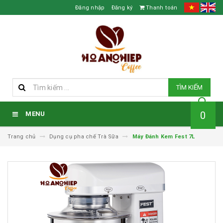
Đăng nhập
Đăng ký
Thanh toán
TÌM KIẾM
0
MENU
Trang chủ
Dụng cụ pha chế Trà Sữa
Máy Đánh Kem Fest 7L