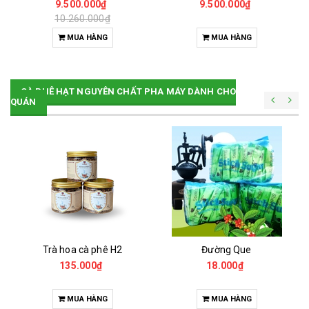
9.500.000₫
9.500.000₫
10.260.000₫
MUA HÀNG
MUA HÀNG
CÀ PHÊ HẠT NGUYÊN CHẤT PHA MÁY DÀNH CHO
QUÁN
Trà hoa cà phê H2
Đường Que
135.000₫
18.000₫
MUA HÀNG
MUA HÀNG