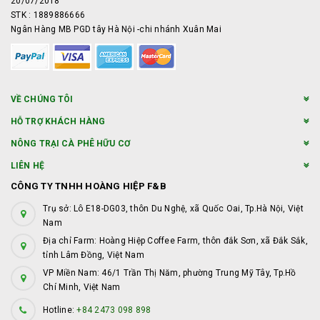
20/07/2018
STK : 1889886666
Ngân Hàng MB PGD tây Hà Nội -chi nhánh Xuân Mai
VỀ CHÚNG TÔI
HỖ TRỢ KHÁCH HÀNG
NÔNG TRẠI CÀ PHÊ HỮU CƠ
LIÊN HỆ
CÔNG TY TNHH HOÀNG HIỆP F&B
Trụ sở: Lô E18-DG03, thôn Du Nghệ, xã Quốc Oai, Tp.Hà Nội, Việt
Nam
Địa chỉ Farm: Hoàng Hiệp Coffee Farm, thôn đắk Sơn, xã Đắk Sắk,
tỉnh Lâm Đồng, Việt Nam
VP Miền Nam: 46/1 Trần Thị Năm, phường Trung Mỹ Tây, Tp.Hồ
Chí Minh, Việt Nam
Hotline:
+84 2473 098 898