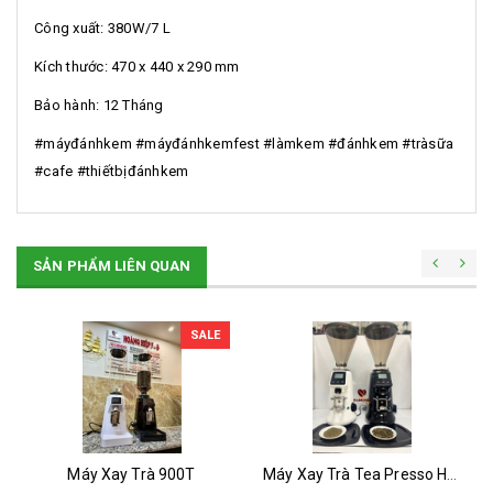
Công xuất: 380W/7 L
Kích thước: 470 x 440 x 290 mm
Bảo hành: 12 Tháng
#máyđánhkem #máyđánhkemfest #làmkem #đánhkem #tràsữa
#cafe #thiếtbịđánhkem
SẢN PHẨM LIÊN QUAN
SALE
Máy Xay Trà 900T
Máy Xay Trà Tea Presso H2 Onderman