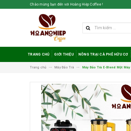
Chào mừng bạn đến với Hoàng Hiệp Coffee !
TRANG CHỦ
GIỚI THIỆU
NÔNG TRẠI CÀ PHÊ HỮU CƠ
Trang chủ
Máy Đảo Trà
Máy Đảo Trà E-Blend Một Máy