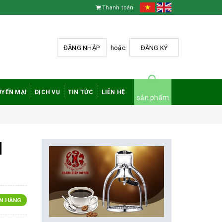
Thanh toán
ĐĂNG NHẬP
hoặc
ĐĂNG KÝ
YẾN MẠI
DỊCH VỤ
TIN TỨC
LIÊN HỆ
sản phẩm
d
N HÀNG