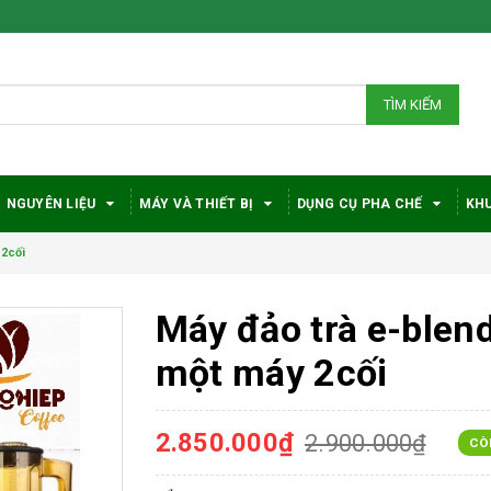
TÌM KIẾM
NGUYÊN LIỆU
MÁY VÀ THIẾT BỊ
DỤNG CỤ PHA CHẾ
KHU
 2cối
Máy đảo trà e-blen
một máy 2cối
2.850.000₫
2.900.000₫
CÒ