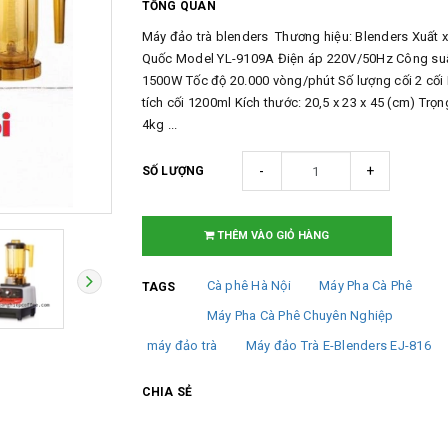
TỔNG QUAN
Máy đảo trà blenders Thương hiệu: Blenders Xuất 
Quốc Model YL-9109A Điện áp 220V/50Hz Công su
1500W Tốc độ 20.000 vòng/phút Số lượng cối 2 cối
tích cối 1200ml Kích thước: 20,5 x 23 x 45 (cm) Trọ
4kg ...
-
+
SỐ LƯỢNG
THÊM VÀO GIỎ HÀNG
Cà phê Hà Nội
Máy Pha Cà Phê
TAGS
Máy Pha Cà Phê Chuyên Nghiệp
máy đảo trà
Máy đảo Trà E-Blenders EJ-816
CHIA SẺ