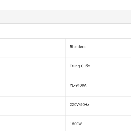
Blenders
Trung Quốc
YL-9109A
220V/50Hz
1500W