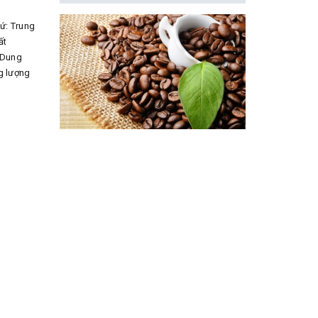
xứ: Trung
ất
 Dung
ng lượng