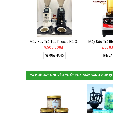
rà 900T
Máy Xay Trà Tea Presso H2 Onderman
Máy Đảo Trà Bl
0.260.000₫
9.500.000₫
2.550.
HÀNG
MUA HÀNG
MUA
CÀ PHÊ HẠT NGUYÊN CHẤT PHA MÁY DÀNH CHO Q