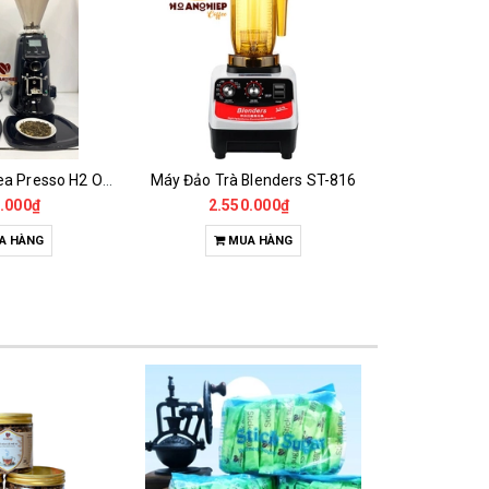
Máy Xay Trà Tea Presso H2 Onderman
Máy Đảo Trà Blenders ST-816
Máy Xa
.000₫
2.550.000₫
9.500.000
A HÀNG
MUA HÀNG
M