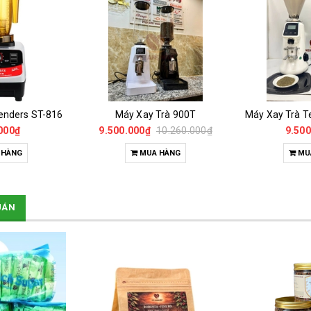
enders ST-816
Máy Xay Trà 900T
000₫
9.500.000₫
10.260.000₫
9.500
 HÀNG
MUA HÀNG
MU
UÁN