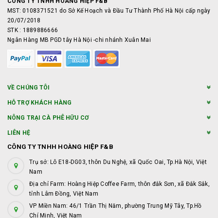
CÔNG TY TNHH HOÀNG HIỆP F&B
MST: 0108371521 do Sở Kế Hoạch và Đầu Tư Thành Phố Hà Nội cấp ngày
20/07/2018
STK : 1889886666
Ngân Hàng MB PGD tây Hà Nội -chi nhánh Xuân Mai
VỀ CHÚNG TÔI
HỖ TRỢ KHÁCH HÀNG
NÔNG TRẠI CÀ PHÊ HỮU CƠ
LIÊN HỆ
CÔNG TY TNHH HOÀNG HIỆP F&B
Trụ sở: Lô E18-DG03, thôn Du Nghệ, xã Quốc Oai, Tp.Hà Nội, Việt
Nam
Địa chỉ Farm: Hoàng Hiệp Coffee Farm, thôn đắk Sơn, xã Đắk Sắk,
tỉnh Lâm Đồng, Việt Nam
VP Miền Nam: 46/1 Trần Thị Năm, phường Trung Mỹ Tây, Tp.Hồ
Chí Minh, Việt Nam