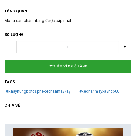
TỔNG QUAN
Mô tả sản phẩm đang được cập nhật
SỐ LƯỢNG
-
+
THÊM VÀO GIỎ HÀNG
TAGS
#khayhungbotcaphekechanmayxay
#kechanmayxayhc600
CHIA SẺ