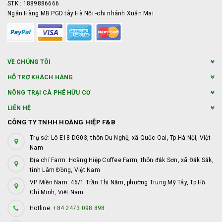
STK : 1889886666
Ngân Hàng MB PGD tây Hà Nội -chi nhánh Xuân Mai
VỀ CHÚNG TÔI
HỖ TRỢ KHÁCH HÀNG
NÔNG TRẠI CÀ PHÊ HỮU CƠ
LIÊN HỆ
CÔNG TY TNHH HOÀNG HIỆP F&B
Trụ sở: Lô E18-DG03, thôn Du Nghệ, xã Quốc Oai, Tp.Hà Nội, Việt
Nam
Địa chỉ Farm: Hoàng Hiệp Coffee Farm, thôn đắk Sơn, xã Đắk Sắk,
tỉnh Lâm Đồng, Việt Nam
VP Miền Nam: 46/1 Trần Thị Năm, phường Trung Mỹ Tây, Tp.Hồ
Chí Minh, Việt Nam
Hotline:
+84 2473 098 898