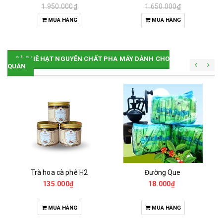
1.950.000₫
1.650.000₫
MUA HÀNG
MUA HÀNG
CÀ PHÊ HẠT NGUYÊN CHẤT PHA MÁY DÀNH CHO
QUÁN
Trà hoa cà phê H2
Đường Que
135.000₫
18.000₫
MUA HÀNG
MUA HÀNG