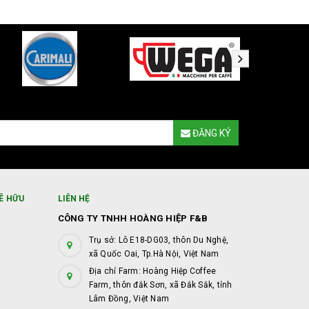
ĐĂNG KÝ
Ê HỮU
LIÊN HỆ
CÔNG TY TNHH HOÀNG HIỆP F&B
Trụ sở: Lô E18-DG03, thôn Du Nghệ,
xã Quốc Oai, Tp.Hà Nội, Việt Nam
Địa chỉ Farm: Hoàng Hiệp Coffee
Farm, thôn đắk Sơn, xã Đắk Sắk, tỉnh
Lâm Đồng, Việt Nam