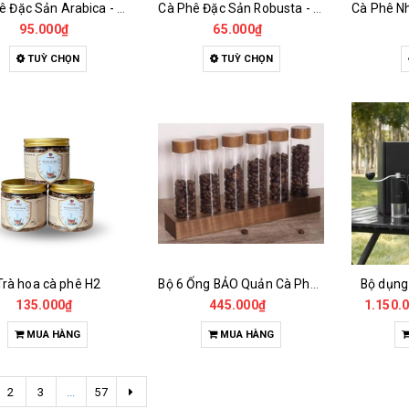
Cà Phê Đặc Sản Arabica - Specialty
Cà Phê Đặc Sản Robusta - Fine Robusta Anaerobic
95.000₫
65.000₫
TUỲ CHỌN
TUỲ CHỌN
Trà hoa cà phê H2
Bộ 6 Ống BẢO Quản Cà Phê Mẫu Có Chân Đế
Bộ dụng
135.000₫
445.000₫
1.150.
MUA HÀNG
MUA HÀNG
2
3
...
57