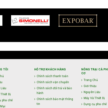
G TÔI
HỖ TRỢ KHÁCH HÀNG
NÔNG TRẠI CÀ PH
CƠ
Chủ
Chính sách thanh toán
Trang Chủ
ệu
Chính sách vận chuyển
Giới thiệu
 Liệu
Chính sách đổi trả và bảo
Nguyên Liệu
hành
Thiết Bị
Máy Và Thiết Bị
Chính sách bảo mật thông
ụ pha chế
tin
Dụng cụ pha chế
 Mại