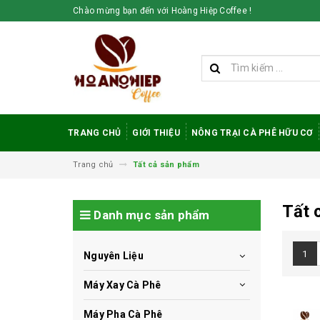
Chào mừng bạn đến với Hoàng Hiệp Coffee !
TRANG CHỦ
GIỚI THIỆU
NÔNG TRẠI CÀ PHÊ HỮU CƠ
Trang chủ
Tất cả sản phẩm
Tất 
Danh mục sản phẩm
1
Nguyên Liệu
Máy Xay Cà Phê
Máy Pha Cà Phê