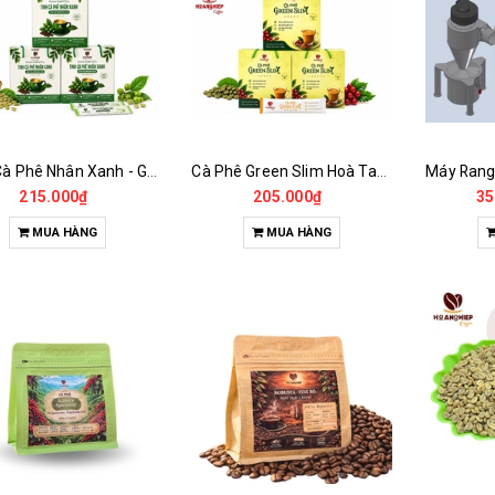
Tinh Cà Phê Nhân Xanh - Green Gold CGA
Cà Phê Green Slim Hoà Tan - Chiết xuất 100% Từ Cà Phê Nhân Xanh
215.000₫
205.000₫
35
MUA HÀNG
MUA HÀNG