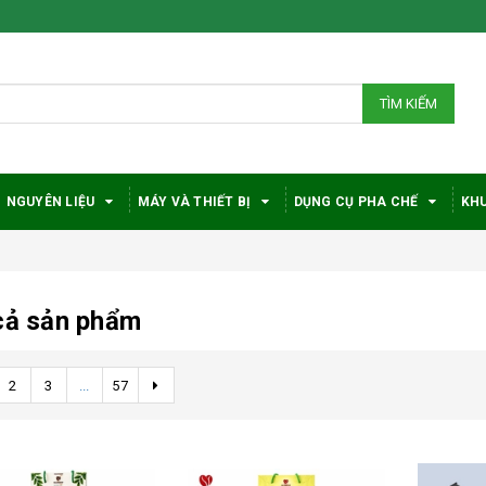
TÌM KIẾM
NGUYÊN LIỆU
MÁY VÀ THIẾT BỊ
DỤNG CỤ PHA CHẾ
KHU
cả sản phẩm
2
3
...
57