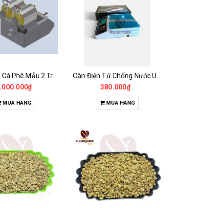
Máy Rang Cà Phê Mẫu 2 Trống Rang (500+500gr)
Cân Điện Tử Chống Nước Unibar - UDC-3K
.000.000₫
380.000₫
MUA HÀNG
MUA HÀNG