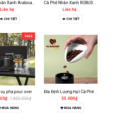
Cà Phê Nhân Xanh Arabica Specialty - anaerobic
Cà Phê Nhân Xanh ROBUSTA Fine Rô - Anaerobic
Liên hệ
Liên hệ
CHI TIẾT
CHI TIẾT
SALE
 cụ pha pour over
Đĩa Định Lượng Hạt Cà Phê Mẫu
000₫
1.850.000₫
55.000₫
MUA HÀNG
MUA HÀNG