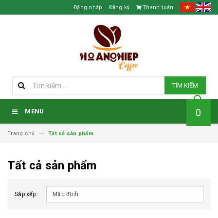
Đăng nhập
Đăng ký
Thanh toán
TÌM KIẾM
0
MENU
Trang chủ
Tất cả sản phẩm
Tất cả sản phẩm
Sắp xếp: