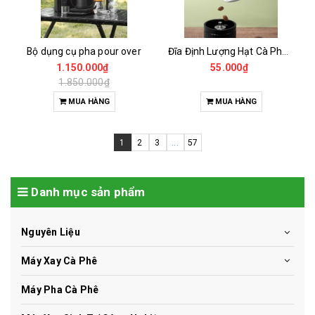
Bộ dụng cụ pha pour over
Đĩa Định Lượng Hạt Cà Phê Mẫu
1.150.000₫
55.000₫
1.850.000₫
MUA HÀNG
MUA HÀNG
1
2
3
...
57
Danh mục sản phẩm
Nguyên Liệu
Máy Xay Cà Phê
Máy Pha Cà Phê