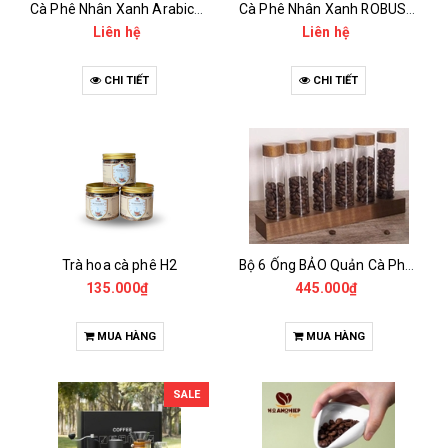
Cà Phê Nhân Xanh Arabica Specialty - anaerobic
Cà Phê Nhân Xanh ROBUSTA Fine Rô - Anaerobic
Liên hệ
Liên hệ
CHI TIẾT
CHI TIẾT
Trà hoa cà phê H2
Bộ 6 Ống BẢO Quản Cà Phê Mẫu Có Chân Đế
135.000₫
445.000₫
MUA HÀNG
MUA HÀNG
SALE