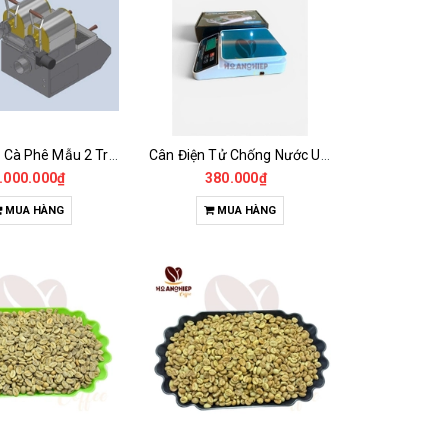
Máy Rang Cà Phê Mẫu 2 Trống Rang (500+500gr)
Cân Điện Tử Chống Nước Unibar - UDC-3K
.000.000₫
380.000₫
MUA HÀNG
MUA HÀNG