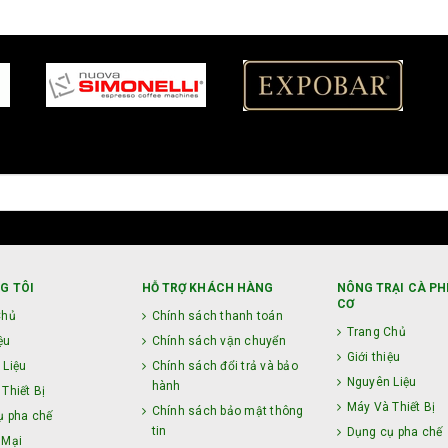
G TÔI
HỖ TRỢ KHÁCH HÀNG
NÔNG TRẠI CÀ PH
CƠ
Chủ
Chính sách thanh toán
Trang Chủ
ệu
Chính sách vận chuyển
Giới thiệu
 Liệu
Chính sách đổi trả và bảo
Nguyên Liệu
hành
Thiết Bị
Máy Và Thiết Bị
Chính sách bảo mật thông
ụ pha chế
tin
Dụng cụ pha chế
 Mại