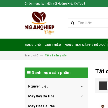
Chào mừng bạn đến với Hoàng Hiệp Coffee !
TRANG CHỦ
GIỚI THIỆU
NÔNG TRẠI CÀ PHÊ HỮU CƠ
Trang chủ
Tất cả sản phẩm
Tất 
Danh mục sản phẩm
1
Nguyên Liệu
Máy Xay Cà Phê
Máy Pha Cà Phê