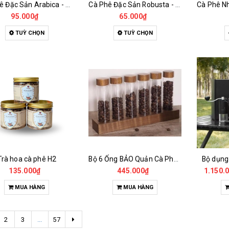
Cà Phê Đặc Sản Arabica - Specialty
Cà Phê Đặc Sản Robusta - Fine Robusta Anaerobic
95.000₫
65.000₫
TUỲ CHỌN
TUỲ CHỌN
Trà hoa cà phê H2
Bộ 6 Ống BẢO Quản Cà Phê Mẫu Có Chân Đế
Bộ dụng
135.000₫
445.000₫
1.150.
MUA HÀNG
MUA HÀNG
2
3
...
57