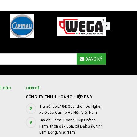
ĐĂNG KÝ
Ê HỮU
LIÊN HỆ
CÔNG TY TNHH HOÀNG HIỆP F&B
Trụ sở: Lô E18-DG03, thôn Du Nghệ,
xã Quốc Oai, Tp.Hà Nội, Việt Nam
Địa chỉ Farm: Hoàng Hiệp Coffee
Farm, thôn đắk Sơn, xã Đắk Sắk, tỉnh
Lâm Đồng, Việt Nam