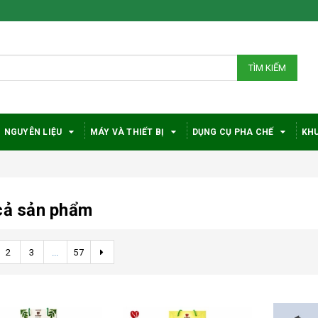
TÌM KIẾM
NGUYÊN LIỆU
MÁY VÀ THIẾT BỊ
DỤNG CỤ PHA CHẾ
KHU
cả sản phẩm
2
3
...
57