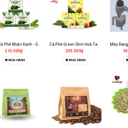
Tinh Cà Phê Nhân Xanh - Green Gold CGA
Cà Phê Green Slim Hoà Tan - Chiết xuất 100% Từ Cà Phê Nhân Xanh
215.000₫
205.000₫
35
MUA HÀNG
MUA HÀNG