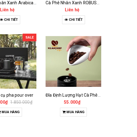
Cà Phê Nhân Xanh Arabica Specialty - anaerobic
Cà Phê Nhân Xanh ROBUSTA Fine Rô - Anaerobic
Liên hệ
Liên hệ
CHI TIẾT
CHI TIẾT
SALE
 cụ pha pour over
Đĩa Định Lượng Hạt Cà Phê Mẫu
000₫
1.850.000₫
55.000₫
MUA HÀNG
MUA HÀNG