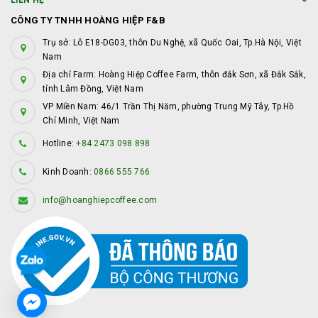
LIÊN HỆ
CÔNG TY TNHH HOÀNG HIỆP F&B
Trụ sở: Lô E18-DG03, thôn Du Nghệ, xã Quốc Oai, Tp.Hà Nội, Việt
Nam
Địa chỉ Farm: Hoàng Hiệp Coffee Farm, thôn đắk Sơn, xã Đắk Sắk,
tỉnh Lâm Đồng, Việt Nam
VP Miền Nam: 46/1 Trần Thị Năm, phường Trung Mỹ Tây, Tp.Hồ
Chí Minh, Việt Nam
Hotline:
+84 2473 098 898
Kinh Doanh:
0866 555 766
info@hoanghiepcoffee.com