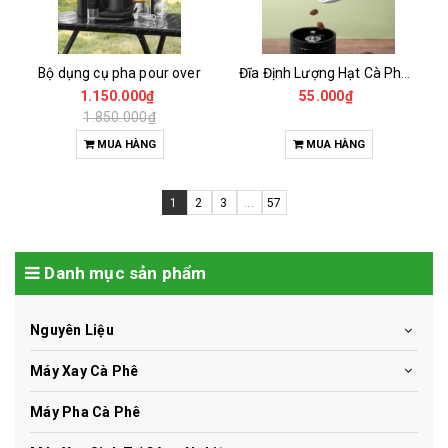
Bộ dụng cụ pha pour over
Đĩa Định Lượng Hạt Cà Phê Mẫu
1.150.000₫
55.000₫
1.850.000₫
MUA HÀNG
MUA HÀNG
1
2
3
...
57
Danh mục sản phẩm
Nguyên Liệu
Máy Xay Cà Phê
Máy Pha Cà Phê