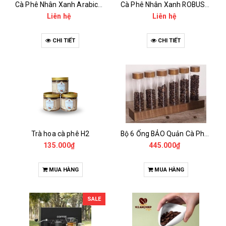
Cà Phê Nhân Xanh Arabica Specialty - anaerobic
Cà Phê Nhân Xanh ROBUSTA Fine Rô - Anaerobic
Liên hệ
Liên hệ
CHI TIẾT
CHI TIẾT
Trà hoa cà phê H2
Bộ 6 Ống BẢO Quản Cà Phê Mẫu Có Chân Đế
135.000₫
445.000₫
MUA HÀNG
MUA HÀNG
SALE