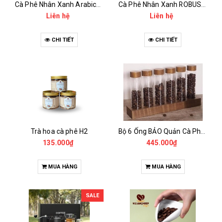
Cà Phê Nhân Xanh Arabica Specialty - anaerobic
Cà Phê Nhân Xanh ROBUSTA Fine Rô - Anaerobic
Liên hệ
Liên hệ
CHI TIẾT
CHI TIẾT
Trà hoa cà phê H2
Bộ 6 Ống BẢO Quản Cà Phê Mẫu Có Chân Đế
135.000₫
445.000₫
MUA HÀNG
MUA HÀNG
SALE