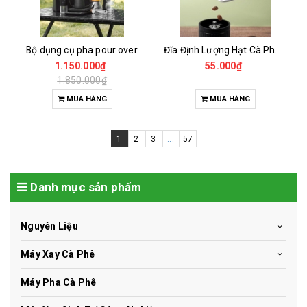
Bộ dụng cụ pha pour over
Đĩa Định Lượng Hạt Cà Phê Mẫu
1.150.000₫
55.000₫
1.850.000₫
MUA HÀNG
MUA HÀNG
1
2
3
...
57
Danh mục sản phẩm
Nguyên Liệu
Máy Xay Cà Phê
Máy Pha Cà Phê