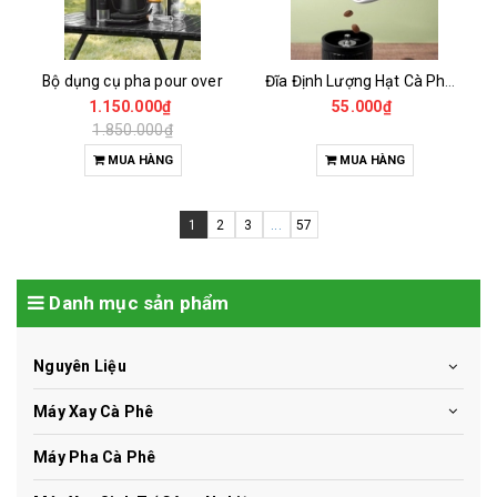
Bộ dụng cụ pha pour over
Đĩa Định Lượng Hạt Cà Phê Mẫu
1.150.000₫
55.000₫
1.850.000₫
MUA HÀNG
MUA HÀNG
1
2
3
...
57
Danh mục sản phẩm
Nguyên Liệu
Máy Xay Cà Phê
Máy Pha Cà Phê