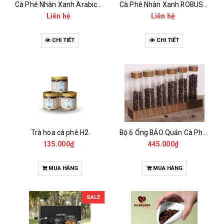
Cà Phê Nhân Xanh Arabica Specialty - anaerobic
Cà Phê Nhân Xanh ROBUSTA Fine Rô - Anaerobic
Liên hệ
Liên hệ
CHI TIẾT
CHI TIẾT
Trà hoa cà phê H2
Bộ 6 Ống BẢO Quản Cà Phê Mẫu Có Chân Đế
135.000₫
445.000₫
MUA HÀNG
MUA HÀNG
SALE