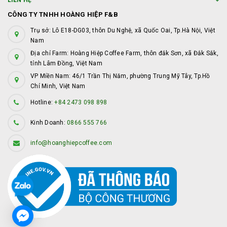
LIÊN HỆ
CÔNG TY TNHH HOÀNG HIỆP F&B
Trụ sở: Lô E18-DG03, thôn Du Nghệ, xã Quốc Oai, Tp.Hà Nội, Việt
Nam
Địa chỉ Farm: Hoàng Hiệp Coffee Farm, thôn đắk Sơn, xã Đắk Sắk,
tỉnh Lâm Đồng, Việt Nam
VP Miền Nam: 46/1 Trần Thị Năm, phường Trung Mỹ Tây, Tp.Hồ
Chí Minh, Việt Nam
Hotline:
+84 2473 098 898
Kinh Doanh:
0866 555 766
info@hoanghiepcoffee.com