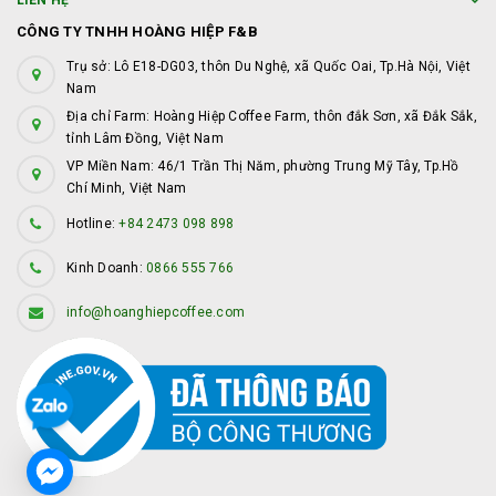
LIÊN HỆ
CÔNG TY TNHH HOÀNG HIỆP F&B
Trụ sở: Lô E18-DG03, thôn Du Nghệ, xã Quốc Oai, Tp.Hà Nội, Việt
Nam
Địa chỉ Farm: Hoàng Hiệp Coffee Farm, thôn đắk Sơn, xã Đắk Sắk,
tỉnh Lâm Đồng, Việt Nam
VP Miền Nam: 46/1 Trần Thị Năm, phường Trung Mỹ Tây, Tp.Hồ
Chí Minh, Việt Nam
Hotline:
+84 2473 098 898
Kinh Doanh:
0866 555 766
info@hoanghiepcoffee.com