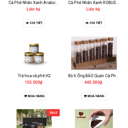
Cà Phê Nhân Xanh Arabica Specialty - anaerobic
Cà Phê Nhân Xanh ROBUSTA Fine Rô - Anaerobic
Liên hệ
Liên hệ
CHI TIẾT
CHI TIẾT
Trà hoa cà phê H2
Bộ 6 Ống BẢO Quản Cà Phê Mẫu Có Chân Đế
135.000₫
445.000₫
MUA HÀNG
MUA HÀNG
SALE