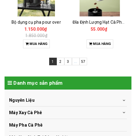
Bộ dụng cụ pha pour over
Đĩa Định Lượng Hạt Cà Phê Mẫu
1.150.000₫
55.000₫
1.850.000₫
MUA HÀNG
MUA HÀNG
1
2
3
...
57
Danh mục sản phẩm
Nguyên Liệu
Máy Xay Cà Phê
Máy Pha Cà Phê