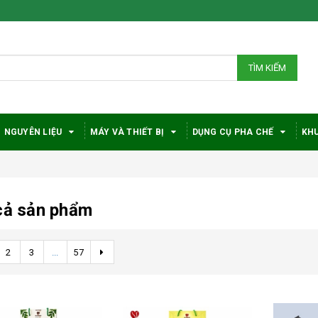
TÌM KIẾM
NGUYÊN LIỆU
MÁY VÀ THIẾT BỊ
DỤNG CỤ PHA CHẾ
KHU
cả sản phẩm
2
3
...
57