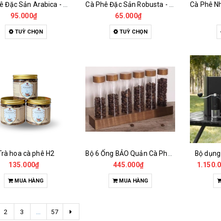
Cà Phê Đặc Sản Arabica - Specialty
Cà Phê Đặc Sản Robusta - Fine Robusta Anaerobic
95.000₫
65.000₫
TUỲ CHỌN
TUỲ CHỌN
Trà hoa cà phê H2
Bộ 6 Ống BẢO Quản Cà Phê Mẫu Có Chân Đế
Bộ dụng
135.000₫
445.000₫
1.150.
MUA HÀNG
MUA HÀNG
2
3
...
57