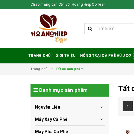
Chào mừng bạn đến với Hoàng Hiệp Coffee !
TRANG CHỦ
GIỚI THIỆU
NÔNG TRẠI CÀ PHÊ HỮU CƠ
Trang chủ
Tất cả sản phẩm
Tất 
Danh mục sản phẩm
1
Nguyên Liệu
Máy Xay Cà Phê
Máy Pha Cà Phê