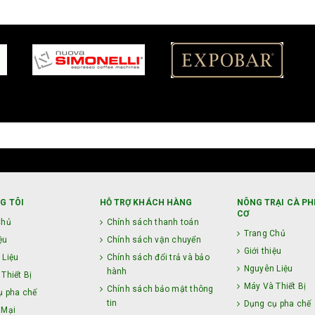
G TÔI
HỖ TRỢ KHÁCH HÀNG
NÔNG TRẠI CÀ PH
CƠ
Chủ
Chính sách thanh toán
Trang Chủ
ệu
Chính sách vận chuyển
Giới thiệu
 Liệu
Chính sách đổi trả và bảo
Nguyên Liệu
hành
Thiết Bị
Máy Và Thiết Bị
Chính sách bảo mật thông
ụ pha chế
tin
Dụng cụ pha chế
 Mại