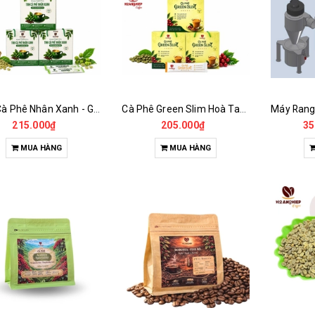
Tinh Cà Phê Nhân Xanh - Green Gold CGA
Cà Phê Green Slim Hoà Tan - Chiết xuất 100% Từ Cà Phê Nhân Xanh
215.000₫
205.000₫
35
MUA HÀNG
MUA HÀNG