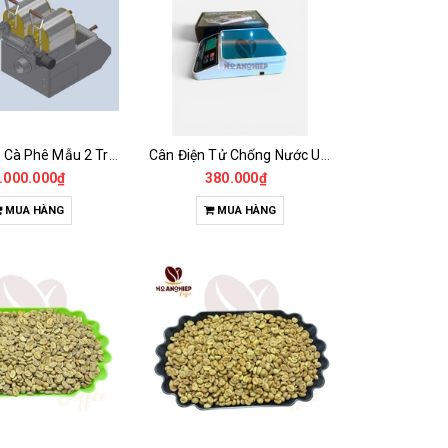
Máy Rang Cà Phê Mẫu 2 Trống Rang (500+500gr)
Cân Điện Tử Chống Nước Unibar - UDC-3K
.000.000₫
380.000₫
MUA HÀNG
MUA HÀNG