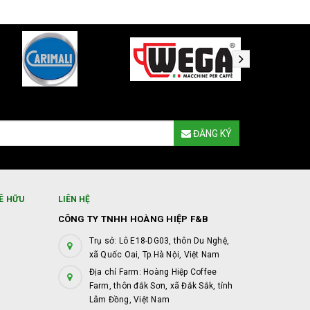
ĐĂNG KÝ
Ê HỮU
LIÊN HỆ
CÔNG TY TNHH HOÀNG HIỆP F&B
Trụ sở: Lô E18-DG03, thôn Du Nghệ,
xã Quốc Oai, Tp.Hà Nội, Việt Nam
Địa chỉ Farm: Hoàng Hiệp Coffee
Farm, thôn đắk Sơn, xã Đắk Sắk, tỉnh
Lâm Đồng, Việt Nam