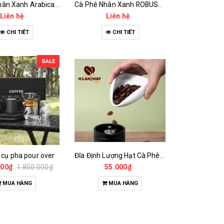
Cà Phê Nhân Xanh Arabica Specialty - anaerobic
Cà Phê Nhân Xanh ROBUSTA Fine Rô - Anaerobic
Liên hệ
Liên hệ
CHI TIẾT
CHI TIẾT
SALE
 cụ pha pour over
Đĩa Định Lượng Hạt Cà Phê Mẫu
000₫
1.850.000₫
55.000₫
MUA HÀNG
MUA HÀNG