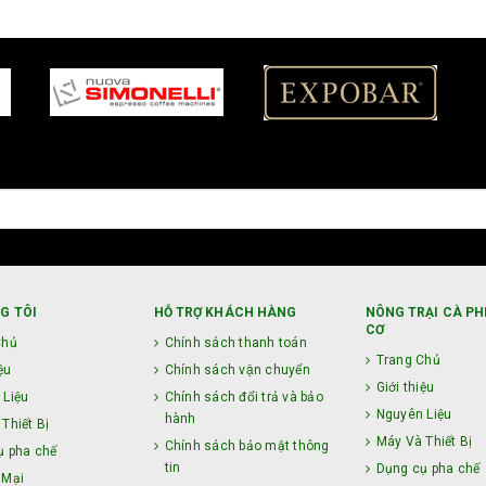
G TÔI
HỖ TRỢ KHÁCH HÀNG
NÔNG TRẠI CÀ PH
CƠ
Chủ
Chính sách thanh toán
Trang Chủ
ệu
Chính sách vận chuyển
Giới thiệu
 Liệu
Chính sách đổi trả và bảo
Nguyên Liệu
hành
Thiết Bị
Máy Và Thiết Bị
Chính sách bảo mật thông
ụ pha chế
tin
Dụng cụ pha chế
 Mại