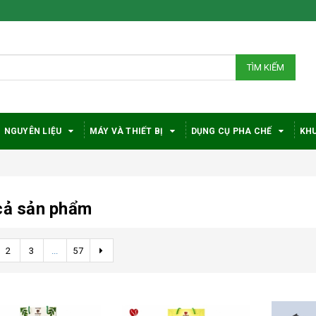
TÌM KIẾM
NGUYÊN LIỆU
MÁY VÀ THIẾT BỊ
DỤNG CỤ PHA CHẾ
KHU
cả sản phẩm
2
3
...
57