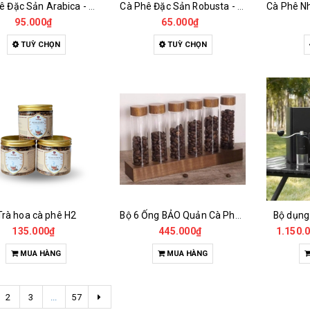
Cà Phê Đặc Sản Arabica - Specialty
Cà Phê Đặc Sản Robusta - Fine Robusta Anaerobic
95.000₫
65.000₫
TUỲ CHỌN
TUỲ CHỌN
Trà hoa cà phê H2
Bộ 6 Ống BẢO Quản Cà Phê Mẫu Có Chân Đế
Bộ dụng
135.000₫
445.000₫
1.150.
MUA HÀNG
MUA HÀNG
2
3
...
57