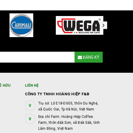
ĐĂNG KÝ
Ê HỮU
LIÊN HỆ
CÔNG TY TNHH HOÀNG HIỆP F&B
Trụ sở: Lô E18-DG03, thôn Du Nghệ,
xã Quốc Oai, Tp.Hà Nội, Việt Nam
Địa chỉ Farm: Hoàng Hiệp Coffee
Farm, thôn đắk Sơn, xã Đắk Sắk, tỉnh
Lâm Đồng, Việt Nam