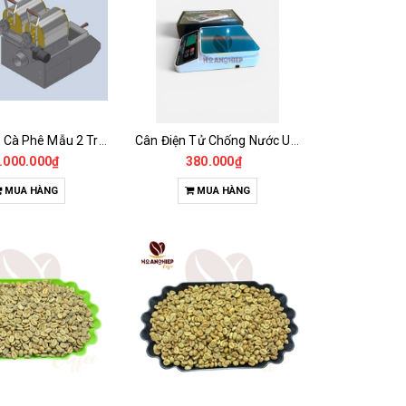
Máy Rang Cà Phê Mẫu 2 Trống Rang (500+500gr)
Cân Điện Tử Chống Nước Unibar - UDC-3K
.000.000₫
380.000₫
MUA HÀNG
MUA HÀNG