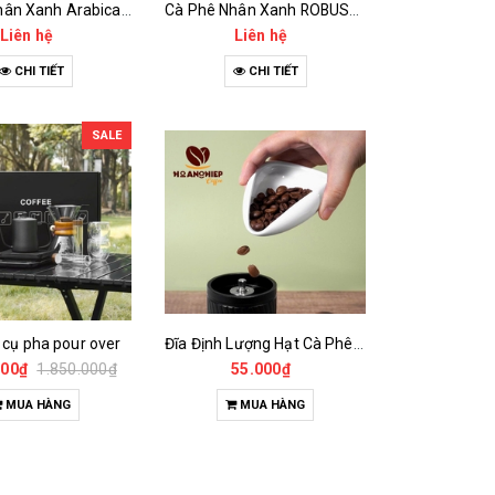
Cà Phê Nhân Xanh Arabica Specialty - anaerobic
Cà Phê Nhân Xanh ROBUSTA Fine Rô - Anaerobic
Liên hệ
Liên hệ
CHI TIẾT
CHI TIẾT
SALE
 cụ pha pour over
Đĩa Định Lượng Hạt Cà Phê Mẫu
000₫
1.850.000₫
55.000₫
MUA HÀNG
MUA HÀNG