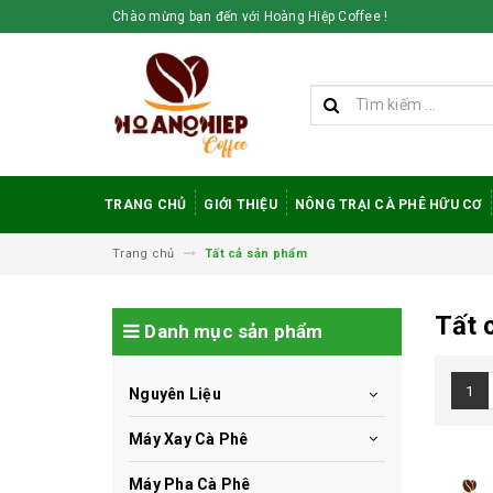
Chào mừng bạn đến với Hoàng Hiệp Coffee !
TRANG CHỦ
GIỚI THIỆU
NÔNG TRẠI CÀ PHÊ HỮU CƠ
Trang chủ
Tất cả sản phẩm
Tất 
Danh mục sản phẩm
1
Nguyên Liệu
Máy Xay Cà Phê
Máy Pha Cà Phê