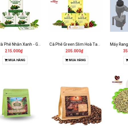
Tinh Cà Phê Nhân Xanh - Green Gold CGA
Cà Phê Green Slim Hoà Tan - Chiết xuất 100% Từ Cà Phê Nhân Xanh
215.000₫
205.000₫
35
MUA HÀNG
MUA HÀNG