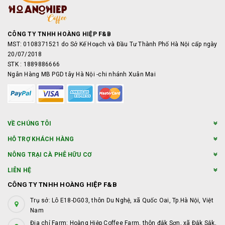
CÔNG TY TNHH HOÀNG HIỆP F&B
MST: 0108371521 do Sở Kế Hoạch và Đầu Tư Thành Phố Hà Nội cấp ngày
20/07/2018
STK : 1889886666
Ngân Hàng MB PGD tây Hà Nội -chi nhánh Xuân Mai
VỀ CHÚNG TÔI
HỖ TRỢ KHÁCH HÀNG
NÔNG TRẠI CÀ PHÊ HỮU CƠ
LIÊN HỆ
CÔNG TY TNHH HOÀNG HIỆP F&B
Trụ sở: Lô E18-DG03, thôn Du Nghệ, xã Quốc Oai, Tp.Hà Nội, Việt
Nam
Địa chỉ Farm: Hoàng Hiệp Coffee Farm, thôn đắk Sơn, xã Đắk Sắk,