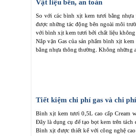
Vật liệu bền, an toàn
So với các b
ình xịt kem tươi
bằng nhựa t
được những tác động bên ngoài môi trườn
với b
ình xịt kem tươi
bởi chất liệu không
Nắp vặn Gas
của sản phẩm
b
ình xịt kem 
bằng nhựa thông thường.
Không những an
Tiết kiệm chi phí gas và chi ph
Bình xịt kem tươi 0,5L cao cấp Cream w
Đây là dụng cụ để tạo bọt kem trên tách
Bình xịt được thiết kế với công nghệ ca