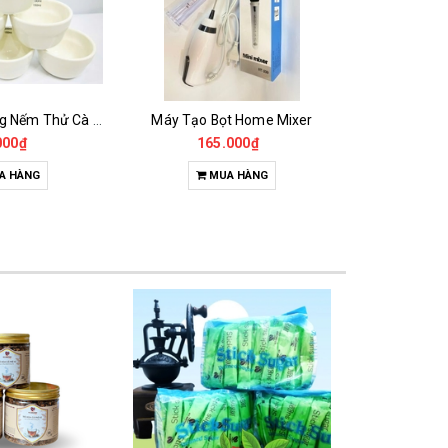
Cốc Sứ Cupping Nếm Thử Cà phê 200ml
Máy Tạo Bọt Home Mixer
000₫
165.000₫
4.9
A HÀNG
MUA HÀNG
M