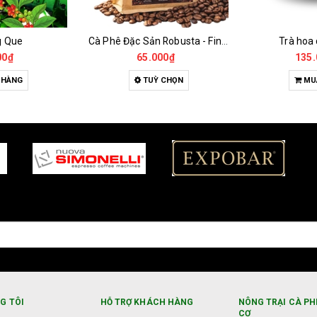
g Que
Cà Phê Đặc Sản Robusta - Fine Robusta Anaerobic
Trà hoa
00₫
65.000₫
135.
 HÀNG
TUỲ CHỌN
MU
G TÔI
HỖ TRỢ KHÁCH HÀNG
NÔNG TRẠI CÀ PH
CƠ