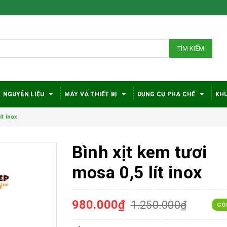
TÌM KIẾM
NGUYÊN LIỆU
MÁY VÀ THIẾT BỊ
DỤNG CỤ PHA CHẾ
KHU
ít inox
Bình xịt kem tươi
mosa 0,5 lít inox
980.000₫
1.250.000₫
CÒ