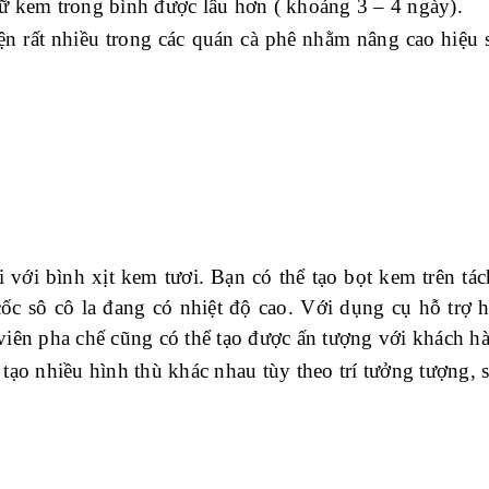
iữ kem trong bình được lâu hơn ( khoảng 3 – 4 ngày).
ện rất nhiều trong các quán cà phê nhằm nâng cao hiệu 
i với b
ình xịt kem tươi
.
Bạn có thể
tạo bọt kem trên tá
ốc sô cô la
đang có nhiệt độ cao. Với dụng cụ hỗ trợ hi
viên pha chế cũng có thể tạo được ấn tượng với khách h
 tạo nhiều hình thù khác nhau tùy theo trí tưởng tượng, 