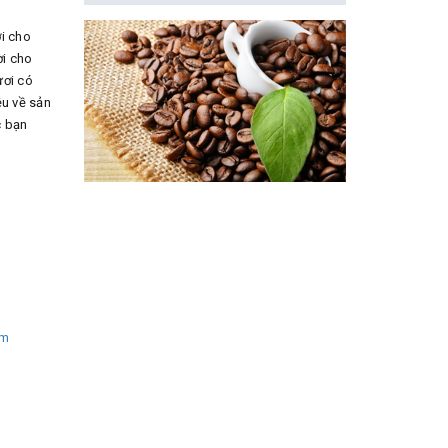
ời cho
ời cho
ươi có
ệu về sản
c bạn
em