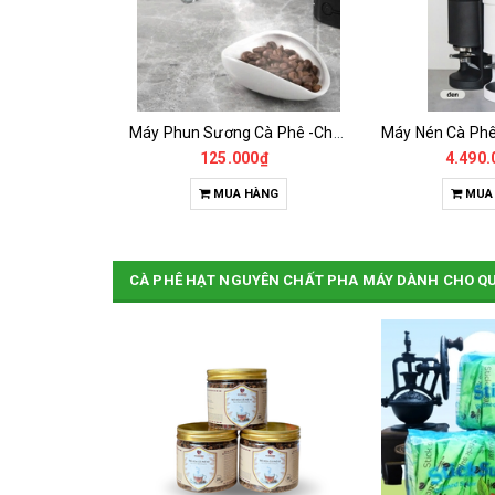
Cân Điện Tử Chống Nước Unibar - UDC-3K
Máy Phun Sương Cà Phê -Chống Tĩnh Điện
0₫
125.000₫
4.490.
HÀNG
MUA HÀNG
MUA
CÀ PHÊ HẠT NGUYÊN CHẤT PHA MÁY DÀNH CHO Q