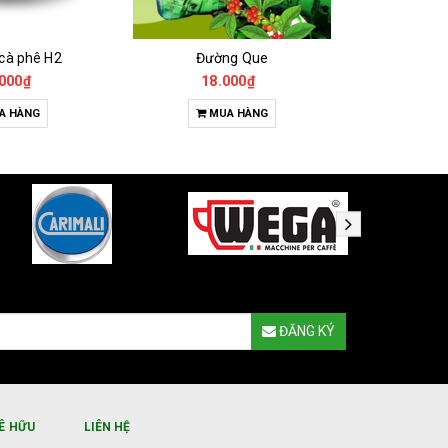
 cà phê H2
Đường Que
000₫
18.000₫
65
A HÀNG
MUA HÀNG
T
ĐĂNG KÝ
Ê HỮU
LIÊN HỆ