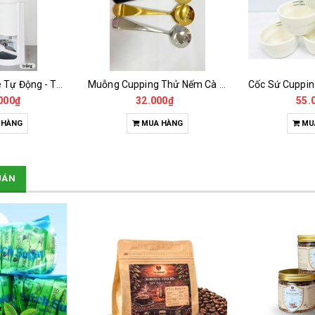
Máy Nén Cà Phê Tự Động - Tamper Electric 58MM
Muỗng Cupping Thử Nếm Cà Phê
000₫
32.000₫
55.
 HÀNG
MUA HÀNG
MU
UÁN