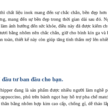
hì chất liệu inok mang đến sự chắc chắn, bền đẹp hơn 
g, mang đến sự bền đẹp trong thời gian dài sau đó. N
 làm ảnh hưởng đến sức khỏe, điều này đã được kiểm c
tươi
bằng nhôm nên chắc chắn, giữ cho bình kín ga và h
 toàn, thiết kế này còn giúp tăng tính thẩm mỹ lên nhiề
í đầu tư ban đầu cho bạn.
hipper đang là sản phẩm được nhiều người làm nghề pha
 cappuccino, phủ trên bánh ngọt hay hỗ trợ pha chế mat
o thân bằng nhôm hợp kim cao cấp, chống gỉ, dễ tháo lắ