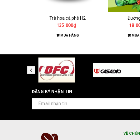
Cà Phê Đặc Sản Robusta - Fine Robusta Anaerobic
Trà hoa cà phê H2
Đườn
0₫
135.000₫
18.0
HỌN
MUA HÀNG
MUA
ĐĂNG KÝ NHẬN TIN
VỀ CHÚN