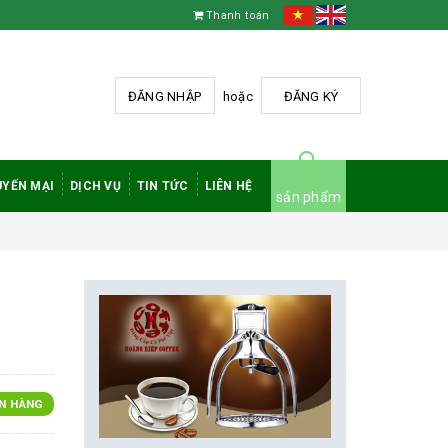
Thanh toán
ĐĂNG NHẬP
hoặc
ĐĂNG KÝ
YẾN MẠI
DỊCH VỤ
TIN TỨC
LIÊN HỆ
sản phẩm
N HÀNG