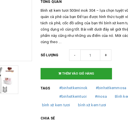
TỔNG QUAN
Bình xịt kem tươi 500ml inok 304 – lựa chọn tuyệt v
quán cà phê của bạn Để tạo được hình thức tuyệt v
tách cà phê, cốc đồ uống của bạn thì bình xịt kem t
công dụng vô cùng tốt. Bài viết dưới đây sẽ giới thi
phẩm này cũng như những ưu điểm của nó. Mời cá
cùng theo ...
-
+
SỐ LƯỢNG
THÊM VÀO GIỎ HÀNG
#binhxitkeminok
#binhxitkemmosa
TAGS
#binhxitkemtuoi
#mosa
Bình k
bình xịt kem tươi
bình xịt kem tươi
CHIA SẺ