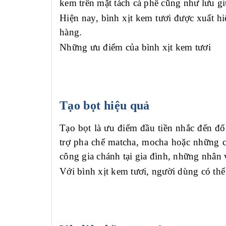
kem trên mặt tách cà phê cũng như lưu g
Hiện nay, b
ình xịt kem tươi
được xuất hi
hàng.
Những ưu điểm của b
ình xịt kem tươi
Tạo bọt hiệu quả
Tạo bọt là ưu điểm đầu tiền nhắc đến đố
trợ pha chế matcha, mocha hoặc những c
công gia chánh tại gia đình, những nhân 
Với
b
ình xịt kem tươi
, người dùng có thể