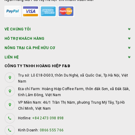
VỀ CHÚNG TÔI
HỖ TRỢ KHÁCH HÀNG
NÔNG TRẠI CÀ PHÊ HỮU CƠ
LIÊN HỆ
CÔNG TY TNHH HOÀNG HIỆP F&B
Trụ sở: Lô E18-DG03, thôn Du Nghệ, xã Quốc Oai, Tp.Hà Nội, Việt
Nam
Địa chỉ Farm: Hoàng Hiệp Coffee Farm, thôn đắk Sơn, xã Đắk Sắk,
tỉnh Lâm Đồng, Việt Nam
VP Miền Nam: 46/1 Trần Thị Năm, phường Trung Mỹ Tây, Tp.Hồ
Chí Minh, Việt Nam
Hotline:
+84 2473 098 898
Kinh Doanh:
0866 555 766