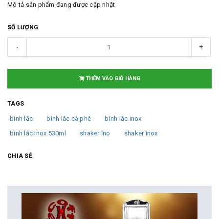
Mô tả sản phẩm đang được cập nhật
SỐ LƯỢNG
-
+
THÊM VÀO GIỎ HÀNG
TAGS
bình lắc
bình lắc cà phê
bình lắc inox
bình lắc inox 530ml
shaker ĩno
shaker inox
CHIA SẺ