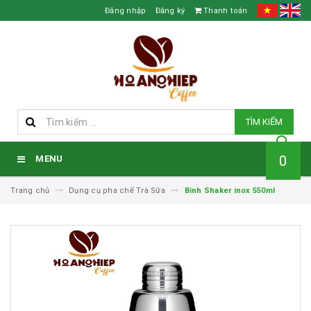
Đăng nhập
Đăng ký
Thanh toán
TÌM KIẾM
0
MENU
Trang chủ
Dụng cụ pha chế Trà Sữa
Bình Shaker inox 550ml