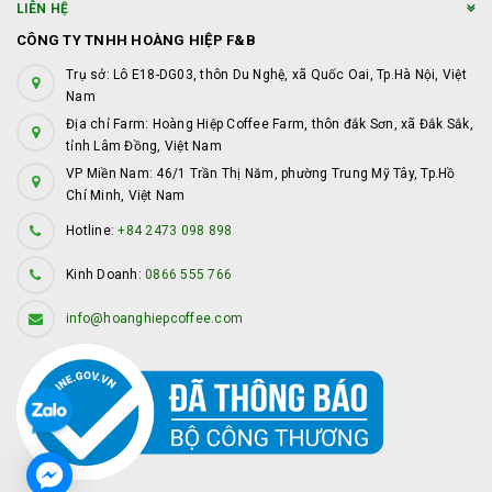
LIÊN HỆ
CÔNG TY TNHH HOÀNG HIỆP F&B
Trụ sở: Lô E18-DG03, thôn Du Nghệ, xã Quốc Oai, Tp.Hà Nội, Việt
Nam
Địa chỉ Farm: Hoàng Hiệp Coffee Farm, thôn đắk Sơn, xã Đắk Sắk,
tỉnh Lâm Đồng, Việt Nam
VP Miền Nam: 46/1 Trần Thị Năm, phường Trung Mỹ Tây, Tp.Hồ
Chí Minh, Việt Nam
Hotline:
+84 2473 098 898
Kinh Doanh:
0866 555 766
info@hoanghiepcoffee.com