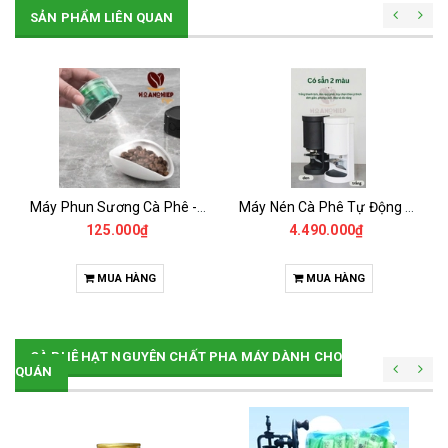
SẢN PHẨM LIÊN QUAN
Máy Phun Sương Cà Phê -Chống Tĩnh Điện
Máy Nén Cà Phê Tự Động - Tamper Electric 58MM
125.000₫
4.490.000₫
MUA HÀNG
MUA HÀNG
CÀ PHÊ HẠT NGUYÊN CHẤT PHA MÁY DÀNH CHO
QUÁN