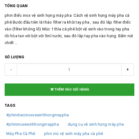
TỔNG QUAN
phin điếc inox vệ sinh họng máy pha Cách vệ sinh họng máy pha cà
phê Bước đầu tiên là tháo filter ra khỏi tay pha , sau đó lắp filter điếc
vào (filter không lỗ) Múc 1 thìa cà phê bột vệ sinh vào trong tay pha
rồi hòa tan với bột với 5ml nước, sau đó lắp tay pha vào họng. Bấm nút
chiết ...
SỐ LƯỢNG
-
+
THÊM VÀO GIỎ HÀNG
TAGS
#phindiecinoxvesinhhongmaypha
#phinmuvesinhhongmaypha
dụng cụ vệ sinh họng máy pha
Máy Pha Cà Phê
phin mù vệ sinh máy pha cà phê