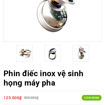
Phin điếc inox vệ sinh
họng máy pha
125.000₫
300.000₫
CÒN HÀNG