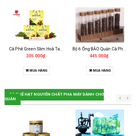
Cà Phê Green Slim Hoà Tan - Chiết xuất 100% Từ Cà Phê Nhân Xanh
Bộ 6 Ống BẢO Quản Cà Phê Mẫu Có Chân Đế
205.000₫
445.000₫
MUA HÀNG
MUA HÀNG
CÀ PHÊ HẠT NGUYÊN CHẤT PHA MÁY DÀNH CHO
QUÁN