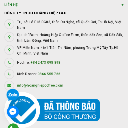
LIÊN HỆ
CÔNG TY TNHH HOÀNG HIỆP F&B
Trụ sở: Lô E18-DG03, thôn Du Nghệ, xã Quốc Oai, Tp.Hà Nội, Việt
Nam
Địa chỉ Farm: Hoàng Hiệp Coffee Farm, thôn đắk Sơn, xã Đắk Sắk,
tỉnh Lâm Đồng, Việt Nam
VP Miền Nam: 46/1 Trần Thị Năm, phường Trung Mỹ Tây, Tp.Hồ
Chí Minh, Việt Nam
Hotline:
+84 2473 098 898
Kinh Doanh:
0866 555 766
info@hoanghiepcoffee.com