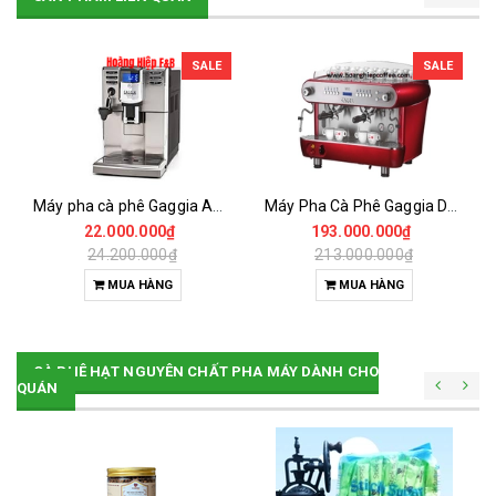
SALE
SALE
Máy pha cà phê Gaggia Anima
Máy Pha Cà Phê Gaggia DECO D
22.000.000₫
193.000.000₫
24.200.000₫
213.000.000₫
MUA HÀNG
MUA HÀNG
CÀ PHÊ HẠT NGUYÊN CHẤT PHA MÁY DÀNH CHO
QUÁN