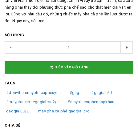
tại Việt Nam luôn diễn ra sôi động. Chính vì vậy để cạnh tranh, các cửa
hàng phải thay đổi phương thức pha chế sao cho thật hiện đại và tiện
lợi. Cùng với nhu cầu đó, những chiếc máy pha cà phê lần lượt được ra
đời. Ngày nay, số lượn...
SỐ LƯỢNG
-
+
THÊM VÀO GIỎ HÀNG
TAGS
#donvibanmayphacapheuytin
#gagia
#gagialc/d
#mayphacaphegagialc/d2gr
#mayphacaphenhapkhau
gaggia LC/D
máy pha cà phê gaggia lc/d
CHIA SẺ