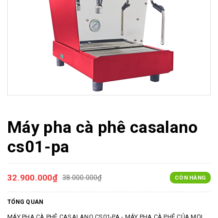
Máy pha cà phê casalano
cs01-pa
32.900.000₫
38.000.000₫
CÒN HÀNG
TỔNG QUAN
MÁY PHA CÀ PHÊ CASALANO CS01-PA - MÁY PHA CÀ PHÊ CỦA MỌI