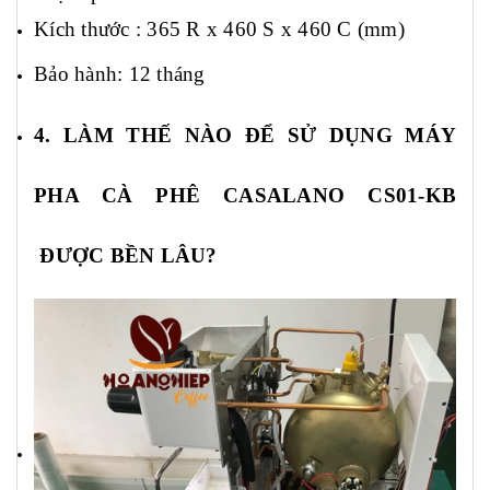
Kích thước :
365
R x 4
6
0 S x
46
0 C (mm)
Bảo hành: 12 tháng
4. LÀM THẾ NÀO ĐỂ SỬ DỤNG MÁY
PHA CÀ PHÊ
CASALANO CS
01-KB
ĐƯỢC BỀN LÂU?