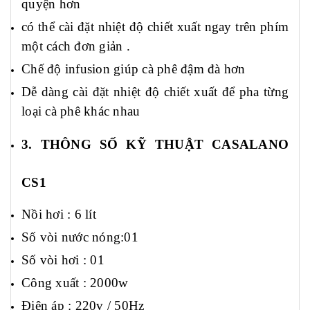
quyện
hơn
có thể cài đặt nhiệt độ chiết xuất ngay trên phím
một cách đơn giản .
C
hế độ infusion giúp cà phê đậm đà hơn
D
ễ dàng cài đặt nhiệt độ chiết xuất để pha từng
loại cà phê khác nhau
3. THÔNG SỐ KỸ THUẬT CASALANO
CS1
Nồi hơi :
6
lít
Số vòi nước nóng:01
Số vòi hơi : 01
Công xuất : 2000w
Điện áp : 220v /
50Hz