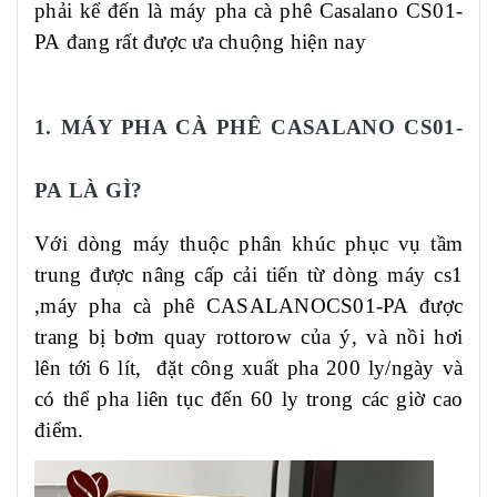
phải kể đến là máy pha cà phê Casalano CS
0
1
-
PA
đang rất được ưa chuộng hiện nay
1. MÁY PHA CÀ PHÊ CASALANO CS
0
1
-
PA
LÀ GÌ?
Với dòng máy thuộc phân khúc phục vụ tầm
trung
đượ
c nâng cấp cải tiến từ dòng máy cs1
,
máy pha cà phê
CASALANOCS01-PA được
trang bị bơm quay rottorow của ý, và nồi hơi
lên tới 6 lít,
đặt công xuất pha
20
0 ly/ngày và
có thể pha liên tục đến
6
0 ly trong các giờ cao
điểm.