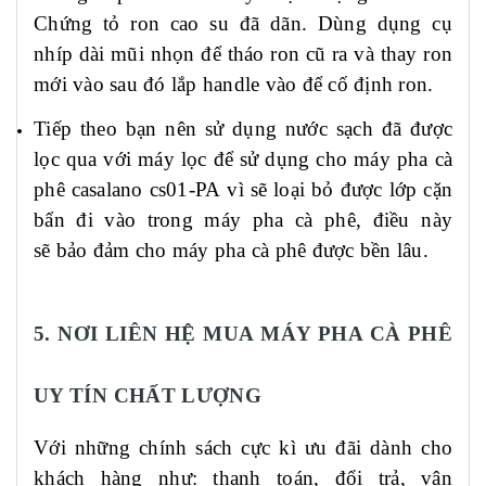
Chứng tỏ ron cao su đã dãn. Dùng dụng cụ
nhíp dài mũi nhọn để tháo ron cũ ra và thay ron
mới vào sau đó lắp handle vào để cố định ron.
Tiếp theo bạn nên sử dụng nước sạch đã được
lọc qua với máy lọc để sử dụng cho máy pha cà
phê casalano cs
0
1
-PA
vì sẽ
loại bỏ
được lớp
cặn
bẩn
đi vào trong máy pha cà phê
, đ
iều này
s
ẽ
bảo đảm cho máy pha cà phê được bền lâu.
5. NƠI LIÊN HỆ MUA MÁY PHA CÀ PHÊ
UY TÍN CHẤT LƯỢNG
Với những chính sách cực kì ưu đãi dành cho
khách hàng như: thanh toán, đổi trả, vận