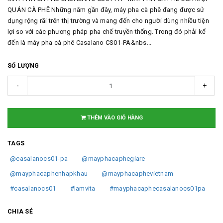
QUÁN CÀ PHÊ Những năm gần đây, máy pha cà phê đang được sử
dụng rộng rãi trên thị trường và mang đến cho người dùng nhiều tiện
lợi so với các phương pháp pha chế truyền thống. Trong đó phải kể
đến là máy pha cà phê Casalano CS01-PA&nbs...
SỐ LƯỢNG
-
+
THÊM VÀO GIỎ HÀNG
TAGS
@casalanocs01-pa
@mayphacaphegiare
@mayphacaphenhapkhau
@mayphacaphevietnam
#casalanocs01
#lamvita
#mayphacaphecasalanocs01pa
CHIA SẺ