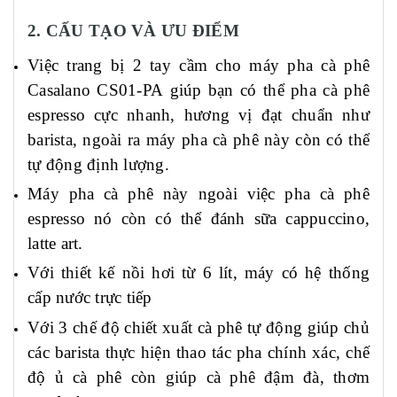
2. CẤU TẠO VÀ ƯU ĐIỂM
Việc trang bị 2 tay cầm cho m
áy pha cà phê
C
asalano
CS01-PA
giúp b
ạn có thể
pha cà phê
espresso cực nhanh, hương vị đạt chuẩn như
barista, ngoài ra máy pha cà phê này còn có thể
tự động định lượng.
Máy pha cà phê này ngoài việc pha cà phê
espresso nó còn có thể đánh sữa cappuccino,
latte art.
Với thiết kế nồi hơi từ
6
lít, m
áy có hệ thống
cấp nước trực tiếp
Với 3 chế độ chiết xuất cà phê tự động giúp chủ
các barista thực hiện thao tác pha chính xác, c
hế
độ ủ cà phê c
òn
giúp cà phê đậm đà, th
ơm