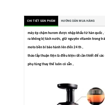
CHI TIẾT SẢN PHẨM
HƯỚNG DẪN MUA HÀNG
máy ép chậm hurom được nhập khẩu từ hàn quốc , với
ra không bị tách nước, giữ nguyên vitamin trong trá
moto bền bỉ bảo hành lên đến 24 th
,
tháo lắp thuận tiện là điều kiện rất cần thiết để c
phụ tùng thay thế luôn có sẵn ,