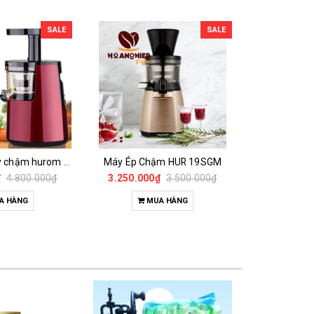
SALE
SALE
Máy ép trái cây chậm hurom 600wn
Máy Ép Chậm HUR 19SGM
₫
4.800.000₫
3.250.000₫
3.500.000₫
3.590.00
A HÀNG
MUA HÀNG
M