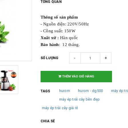
TỔNG QUAN
Thông số sản phẩm
-
Nguồn điện: 220V/50Hz
- Công suất: 150W
Xuất xứ :
Hàn quốc
Bảo hành
: 12 tháng.
-
+
SỐ LƯỢNG
THÊM VÀO GIỎ HÀNG
hurom
hurom - dg500
máy ép tr
TAGS
máy ép trái cây bền đẹp
máy ép trái cây giá rẻ
CHIA SẺ