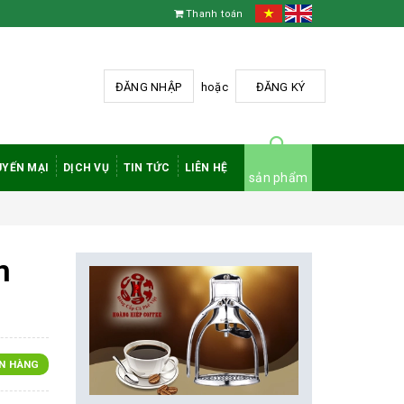
Thanh toán
ĐĂNG NHẬP
hoặc
ĐĂNG KÝ
YẾN MẠI
DỊCH VỤ
TIN TỨC
LIÊN HỆ
sản phẩm
m
N HÀNG