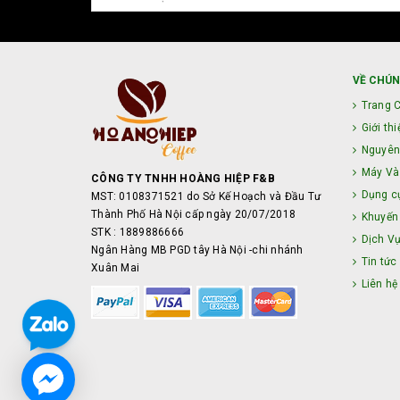
VỀ CHÚN
Trang 
Giới thi
Nguyên
Máy Và 
CÔNG TY TNHH HOÀNG HIỆP F&B
Dụng c
MST: 0108371521 do Sở Kế Hoạch và Đầu Tư
Thành Phố Hà Nội cấp ngày 20/07/2018
Khuyến
STK : 1889886666
Dịch V
Ngân Hàng MB PGD tây Hà Nội -chi nhánh
Tin tức
Xuân Mai
Liên hệ