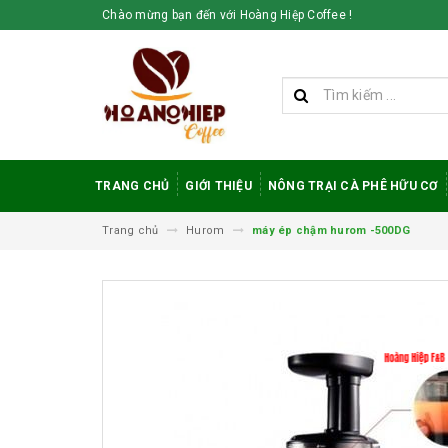
Chào mừng bạn đến với Hoàng Hiệp Coffee !
TRANG CHỦ
GIỚI THIỆU
NÔNG TRẠI CÀ PHÊ HỮU CƠ
Trang chủ
Hurom
máy ép chậm hurom -500DG