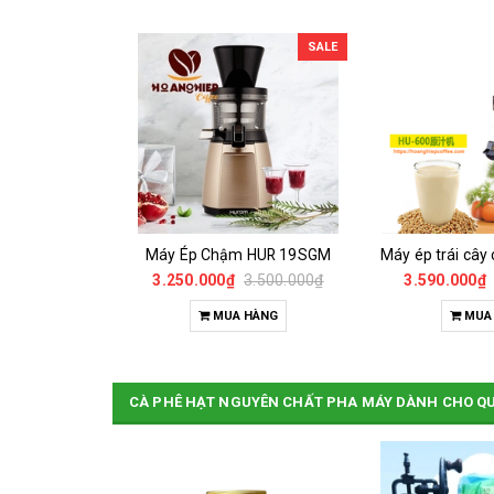
SALE
SALE
Máy ép trái cây chậm hurom 600wn
Máy Ép Chậm HUR 19SGM
4.800.000₫
3.250.000₫
3.500.000₫
3.590.000₫
HÀNG
MUA HÀNG
MUA
CÀ PHÊ HẠT NGUYÊN CHẤT PHA MÁY DÀNH CHO Q