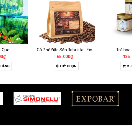
g Que
Cà Phê Đặc Sản Robusta - Fine Robusta Anaerobic
Trà hoa
00₫
65.000₫
135.
 HÀNG
TUỲ CHỌN
MU