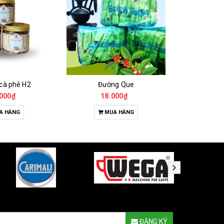
 cà phê H2
Đường Que
000₫
18.000₫
65
A HÀNG
MUA HÀNG
T
ĐĂNG KÝ