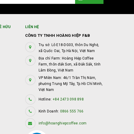
Ê HỮU
LIÊN HỆ
CÔNG TY TNHH HOÀNG HIỆP F&B
Trụ sở: Lô E18-DG03, thôn Du Nghệ,
xã Quốc Oai, Tp.Hà Nội, Việt Nam
Địa chỉ Farm: Hoàng Hiệp Coffee
Farm, thôn đắk Sơn, xã Đắk Sắk, tỉnh
Lâm Đồng, Việt Nam
VP Miền Nam: 46/1 Trần Thị Năm,
phường Trung Mỹ Tây, Tp.Hồ Chí Minh,
Việt Nam
Hotline:
+84 2473 098 898
Kinh Doanh:
0866 555 766
info@hoanghiepcoffee.com