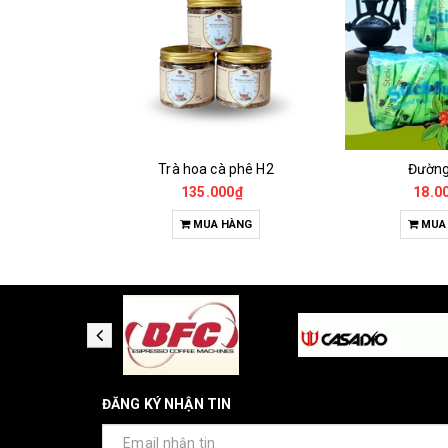
Cà Phê Đặc Sản Robusta - Fine Robusta Anaerobic
Trà hoa cà phê H2
Đườn
0₫
135.000₫
18.0
HỌN
MUA HÀNG
MUA
ĐĂNG KÝ NHẬN TIN