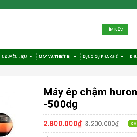
TÌM KIẾM
NGUYÊN LIỆU
MÁY VÀ THIẾT BỊ
DỤNG CỤ PHA CHẾ
KHU
Máy ép chậm huro
-500dg
2.800.000₫
3.200.000₫
CÒ