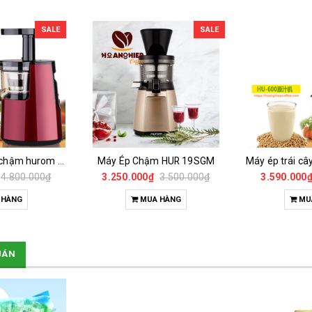
SALE
SALE
Máy ép trái cây chậm hurom 600wn
Máy Ép Chậm HUR 19SGM
4.800.000₫
3.250.000₫
3.500.000₫
3.590.000
 HÀNG
MUA HÀNG
MU
UÁN