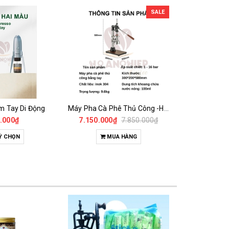
SALE
m Tay Di Động
Máy Pha Cà Phê Thủ Công -Hand Press Espresso Coffee Maker
.000₫
7.150.000₫
7.850.000₫
9.5
Ỳ CHỌN
MUA HÀNG
M