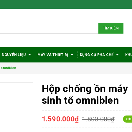
TÌM KIẾM
NGUYÊN LIỆU
MÁY VÀ THIẾT BỊ
DỤNG CỤ PHA CHẾ
KHU
ố omniblen
Hộp chống ồn máy
sinh tố omniblen
1.590.000₫
1.800.000₫
CÒ