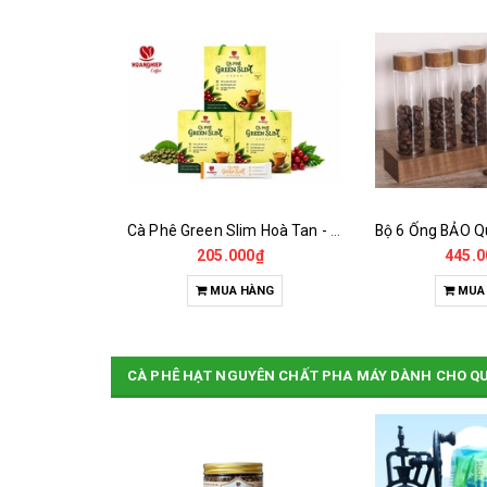
Tinh Cà Phê Nhân Xanh - Green Gold CGA
Cà Phê Green Slim Hoà Tan - Chiết xuất 100% Từ Cà Phê Nhân Xanh
0₫
205.000₫
445.0
HÀNG
MUA HÀNG
MUA
CÀ PHÊ HẠT NGUYÊN CHẤT PHA MÁY DÀNH CHO Q