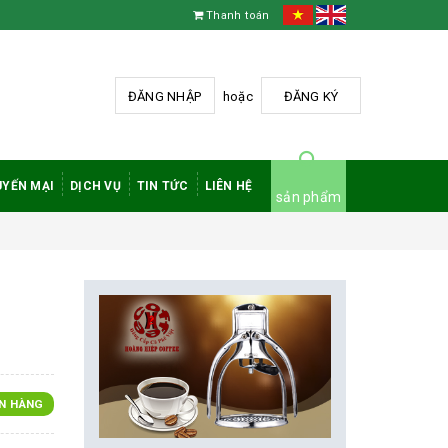
Thanh toán
ĐĂNG NHẬP
hoặc
ĐĂNG KÝ
YẾN MẠI
DỊCH VỤ
TIN TỨC
LIÊN HỆ
sản phẩm
N HÀNG