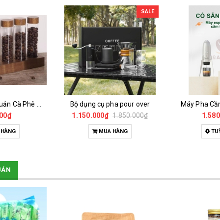
SALE
Bộ 6 Ống BẢO Quản Cà Phê Mẫu Có Chân Đế
Bộ dụng cụ pha pour over
Máy Pha Cầ
00₫
1.150.000₫
1.850.000₫
1.580
 HÀNG
MUA HÀNG
TU
UÁN