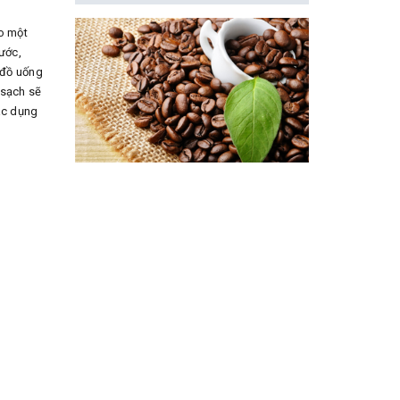
o một
ước,
 đồ uống
 sạch sẽ
các dụng