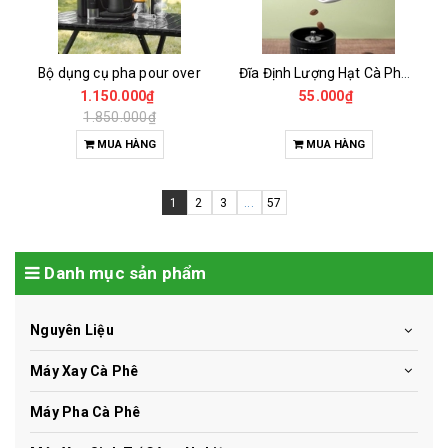
Bộ dụng cụ pha pour over
Đĩa Định Lượng Hạt Cà Phê Mẫu
1.150.000₫
55.000₫
1.850.000₫
MUA HÀNG
MUA HÀNG
1
2
3
...
57
Danh mục sản phẩm
Nguyên Liệu
Máy Xay Cà Phê
Máy Pha Cà Phê