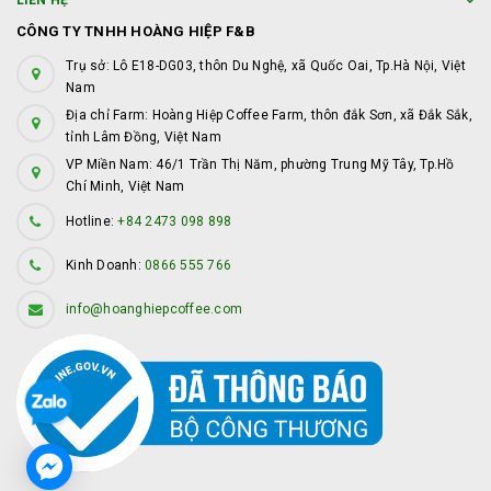
LIÊN HỆ
CÔNG TY TNHH HOÀNG HIỆP F&B
Trụ sở: Lô E18-DG03, thôn Du Nghệ, xã Quốc Oai, Tp.Hà Nội, Việt
Nam
Địa chỉ Farm: Hoàng Hiệp Coffee Farm, thôn đắk Sơn, xã Đắk Sắk,
tỉnh Lâm Đồng, Việt Nam
VP Miền Nam: 46/1 Trần Thị Năm, phường Trung Mỹ Tây, Tp.Hồ
Chí Minh, Việt Nam
Hotline:
+84 2473 098 898
Kinh Doanh:
0866 555 766
info@hoanghiepcoffee.com