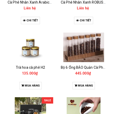
Cà Phê Nhân Xanh Arabica Specialty - anaerobic
Cà Phê Nhân Xanh ROBUSTA Fine Rô - Anaerobic
Liên hệ
Liên hệ
CHI TIẾT
CHI TIẾT
Trà hoa cà phê H2
Bộ 6 Ống BẢO Quản Cà Phê Mẫu Có Chân Đế
135.000₫
445.000₫
MUA HÀNG
MUA HÀNG
SALE