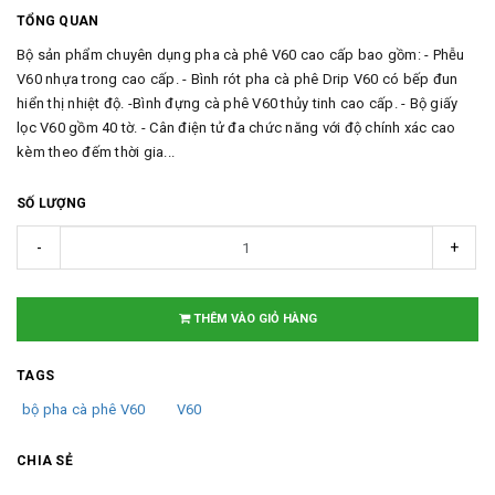
TỔNG QUAN
Bộ sản phẩm chuyên dụng pha cà phê V60 cao cấp bao gồm: - Phễu
V60 nhựa trong cao cấp. - Bình rót pha cà phê Drip V60 có bếp đun
hiển thị nhiệt độ. -Bình đựng cà phê V60 thủy tinh cao cấp. - Bộ giấy
lọc V60 gồm 40 tờ. - Cân điện tử đa chức năng với độ chính xác cao
kèm theo đếm thời gia...
SỐ LƯỢNG
-
+
THÊM VÀO GIỎ HÀNG
TAGS
bộ pha cà phê V60
V60
CHIA SẺ