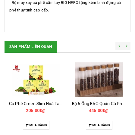
- Bộ máy xay cà phê cầm tay BIG HERO tặng kèm bình đựng cà
phê thủy tinh cao cấp.
SẢN PHẨM LIÊN QUAN
Cà Phê Green Slim Hoà Tan - Chiết xuất 100% Từ Cà Phê Nhân Xanh
Bộ 6 Ống BẢO Quản Cà Phê Mẫu Có Chân Đế
205.000₫
445.000₫
MUA HÀNG
MUA HÀNG