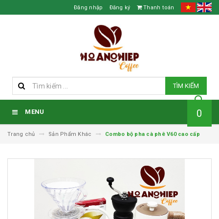
Đăng nhập
Đăng ký
Thanh toán
TÌM KIẾM
0
MENU
Trang chủ
Sản Phẩm Khác
Combo bộ pha cà phê V60 cao cấp