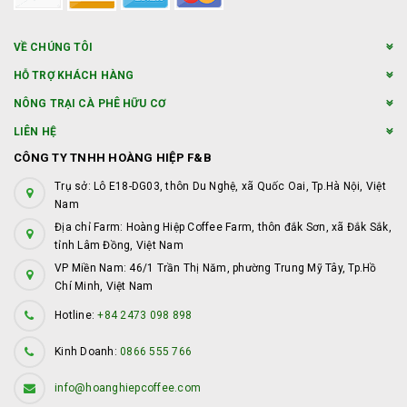
VỀ CHÚNG TÔI
HỖ TRỢ KHÁCH HÀNG
NÔNG TRẠI CÀ PHÊ HỮU CƠ
LIÊN HỆ
CÔNG TY TNHH HOÀNG HIỆP F&B
Trụ sở: Lô E18-DG03, thôn Du Nghệ, xã Quốc Oai, Tp.Hà Nội, Việt
Nam
Địa chỉ Farm: Hoàng Hiệp Coffee Farm, thôn đắk Sơn, xã Đắk Sắk,
tỉnh Lâm Đồng, Việt Nam
VP Miền Nam: 46/1 Trần Thị Năm, phường Trung Mỹ Tây, Tp.Hồ
Chí Minh, Việt Nam
Hotline:
+84 2473 098 898
Kinh Doanh:
0866 555 766
info@hoanghiepcoffee.com