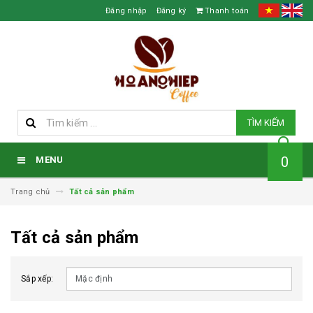
Đăng nhập
Đăng ký
Thanh toán
TÌM KIẾM
0
MENU
Trang chủ
Tất cả sản phẩm
Tất cả sản phẩm
Sắp xếp: