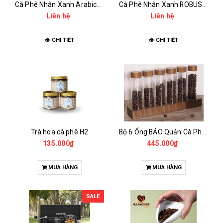
Cà Phê Nhân Xanh Arabica Specialty - anaerobic
Cà Phê Nhân Xanh ROBUSTA Fine Rô - Anaerobic
Liên hệ
Liên hệ
CHI TIẾT
CHI TIẾT
Trà hoa cà phê H2
Bộ 6 Ống BẢO Quản Cà Phê Mẫu Có Chân Đế
135.000₫
445.000₫
MUA HÀNG
MUA HÀNG
SALE