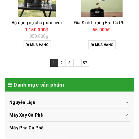
Bộ dụng cụ pha pour over
Đĩa Định Lượng Hạt Cà Phê Mẫu
1.150.000₫
55.000₫
1.850.000₫
MUA HÀNG
MUA HÀNG
1
2
3
...
57
Danh mục sản phẩm
Nguyên Liệu
Máy Xay Cà Phê
Máy Pha Cà Phê