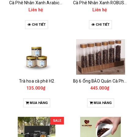
Cà Phê Nhân Xanh Arabica Specialty - anaerobic
Cà Phê Nhân Xanh ROBUSTA Fine Rô - Anaerobic
Liên hệ
Liên hệ
CHI TIẾT
CHI TIẾT
Trà hoa cà phê H2
Bộ 6 Ống BẢO Quản Cà Phê Mẫu Có Chân Đế
135.000₫
445.000₫
MUA HÀNG
MUA HÀNG
SALE