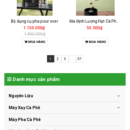
Bộ dụng cụ pha pour over
Đĩa Định Lượng Hạt Cà Phê Mẫu
1.150.000₫
55.000₫
1.850.000₫
MUA HÀNG
MUA HÀNG
1
2
3
...
57
Danh mục sản phẩm
Nguyên Liệu
Máy Xay Cà Phê
Máy Pha Cà Phê