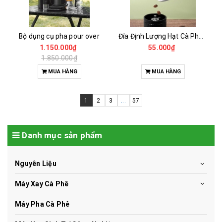
Bộ dụng cụ pha pour over
Đĩa Định Lượng Hạt Cà Phê Mẫu
1.150.000₫
55.000₫
1.850.000₫
MUA HÀNG
MUA HÀNG
1
2
3
...
57
Danh mục sản phẩm
Nguyên Liệu
Máy Xay Cà Phê
Máy Pha Cà Phê