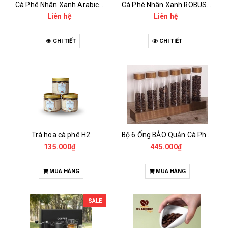
Cà Phê Nhân Xanh Arabica Specialty - anaerobic
Cà Phê Nhân Xanh ROBUSTA Fine Rô - Anaerobic
Liên hệ
Liên hệ
CHI TIẾT
CHI TIẾT
Trà hoa cà phê H2
Bộ 6 Ống BẢO Quản Cà Phê Mẫu Có Chân Đế
135.000₫
445.000₫
MUA HÀNG
MUA HÀNG
SALE