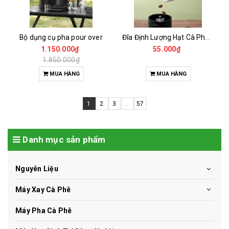
Bộ dụng cụ pha pour over
Đĩa Định Lượng Hạt Cà Phê Mẫu
1.150.000₫
55.000₫
1.850.000₫
MUA HÀNG
MUA HÀNG
1
2
3
...
57
Danh mục sản phẩm
Nguyên Liệu
Máy Xay Cà Phê
Máy Pha Cà Phê