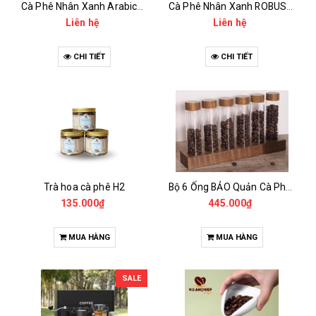
Cà Phê Nhân Xanh Arabica Specialty - anaerobic
Cà Phê Nhân Xanh ROBUSTA Fine Rô - Anaerobic
Liên hệ
Liên hệ
CHI TIẾT
CHI TIẾT
Trà hoa cà phê H2
Bộ 6 Ống BẢO Quản Cà Phê Mẫu Có Chân Đế
135.000₫
445.000₫
MUA HÀNG
MUA HÀNG
SALE