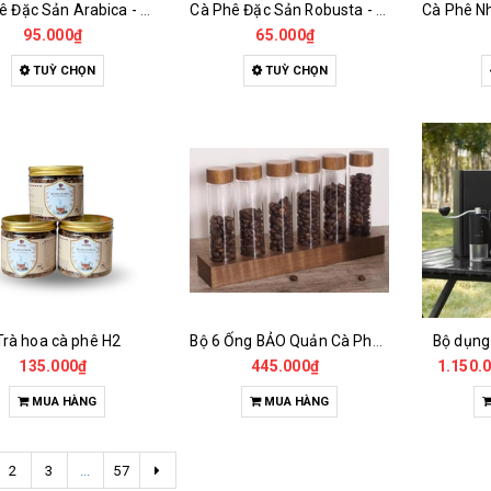
Cà Phê Đặc Sản Arabica - Specialty
Cà Phê Đặc Sản Robusta - Fine Robusta Anaerobic
95.000₫
65.000₫
TUỲ CHỌN
TUỲ CHỌN
Trà hoa cà phê H2
Bộ 6 Ống BẢO Quản Cà Phê Mẫu Có Chân Đế
Bộ dụng
135.000₫
445.000₫
1.150.
MUA HÀNG
MUA HÀNG
2
3
...
57