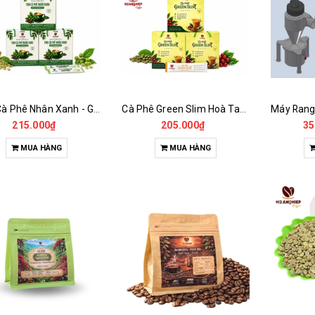
Tinh Cà Phê Nhân Xanh - Green Gold CGA
Cà Phê Green Slim Hoà Tan - Chiết xuất 100% Từ Cà Phê Nhân Xanh
215.000₫
205.000₫
35
MUA HÀNG
MUA HÀNG