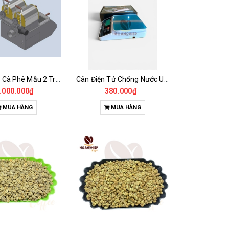
Máy Rang Cà Phê Mẫu 2 Trống Rang (500+500gr)
Cân Điện Tử Chống Nước Unibar - UDC-3K
.000.000₫
380.000₫
MUA HÀNG
MUA HÀNG