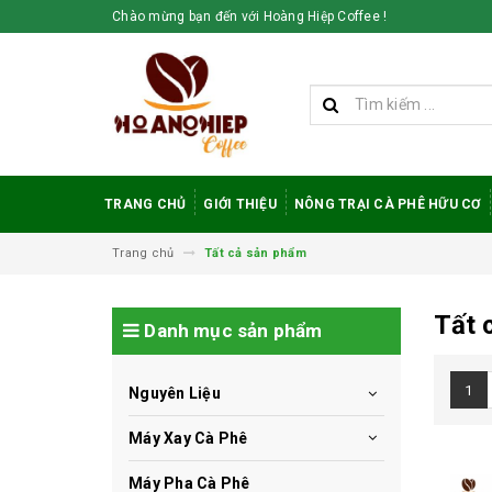
Chào mừng bạn đến với Hoàng Hiệp Coffee !
TRANG CHỦ
GIỚI THIỆU
NÔNG TRẠI CÀ PHÊ HỮU CƠ
Trang chủ
Tất cả sản phẩm
Tất 
Danh mục sản phẩm
1
Nguyên Liệu
Máy Xay Cà Phê
Máy Pha Cà Phê