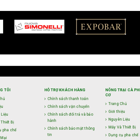
G TÔI
HỖ TRỢ KHÁCH HÀNG
NÔNG TRẠI CÀ PH
CƠ
Chủ
Chính sách thanh toán
Trang Chủ
ệu
Chính sách vận chuyển
Giới thiệu
 Liệu
Chính sách đổi trả và bảo
Nguyên Liệu
hành
Thiết Bị
Máy Và Thiết Bị
Chính sách bảo mật thông
ụ pha chế
tin
Dụng cụ pha chế
 Mại