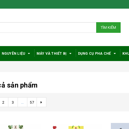
TÌM KIẾM
NGUYÊN LIỆU
MÁY VÀ THIẾT BỊ
DỤNG CỤ PHA CHẾ
KHU
cả sản phẩm
2
3
...
57