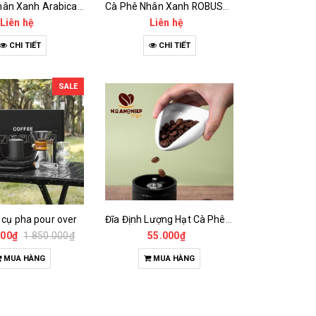
Cà Phê Nhân Xanh Arabica Specialty - anaerobic
Cà Phê Nhân Xanh ROBUSTA Fine Rô - Anaerobic
Liên hệ
Liên hệ
CHI TIẾT
CHI TIẾT
SALE
 cụ pha pour over
Đĩa Định Lượng Hạt Cà Phê Mẫu
000₫
1.850.000₫
55.000₫
MUA HÀNG
MUA HÀNG