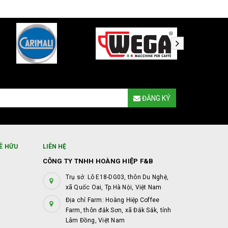
ĐĂNG KÝ
Ê HỮU
LIÊN HỆ
CÔNG TY TNHH HOÀNG HIỆP F&B
Trụ sở: Lô E18-DG03, thôn Du Nghệ,
xã Quốc Oai, Tp.Hà Nội, Việt Nam
Địa chỉ Farm: Hoàng Hiệp Coffee
Farm, thôn đắk Sơn, xã Đắk Sắk, tỉnh
Lâm Đồng, Việt Nam