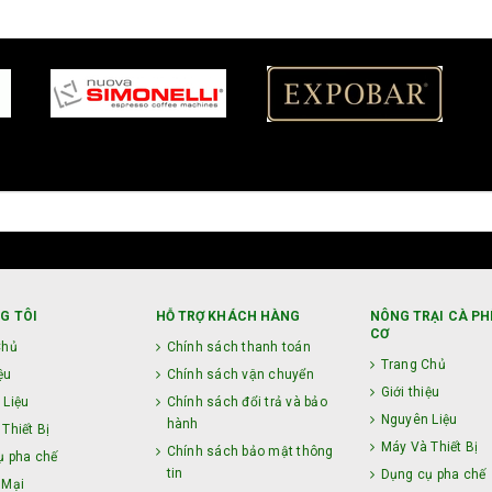
G TÔI
HỖ TRỢ KHÁCH HÀNG
NÔNG TRẠI CÀ PH
CƠ
Chủ
Chính sách thanh toán
Trang Chủ
ệu
Chính sách vận chuyển
Giới thiệu
 Liệu
Chính sách đổi trả và bảo
Nguyên Liệu
hành
Thiết Bị
Máy Và Thiết Bị
Chính sách bảo mật thông
ụ pha chế
tin
Dụng cụ pha chế
 Mại