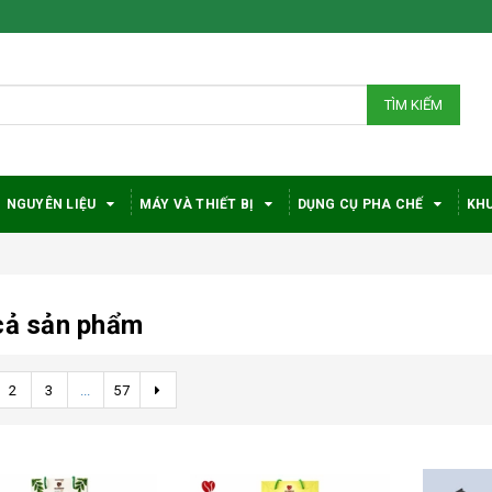
TÌM KIẾM
NGUYÊN LIỆU
MÁY VÀ THIẾT BỊ
DỤNG CỤ PHA CHẾ
KHU
cả sản phẩm
2
3
...
57