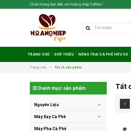
Chào mừng bạn đến với Hoàng Hiệp Coffee !
TRANG CHỦ
GIỚI THIỆU
NÔNG TRẠI CÀ PHÊ HỮU CƠ
Trang chủ
Tất cả sản phẩm
Tất 
Danh mục sản phẩm
1
Nguyên Liệu
Máy Xay Cà Phê
Máy Pha Cà Phê