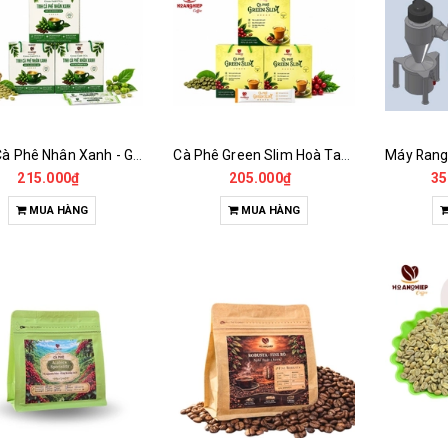
Tinh Cà Phê Nhân Xanh - Green Gold CGA
Cà Phê Green Slim Hoà Tan - Chiết xuất 100% Từ Cà Phê Nhân Xanh
215.000₫
205.000₫
35
MUA HÀNG
MUA HÀNG