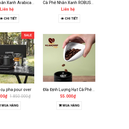
Cà Phê Nhân Xanh Arabica Specialty - anaerobic
Cà Phê Nhân Xanh ROBUSTA Fine Rô - Anaerobic
Liên hệ
Liên hệ
CHI TIẾT
CHI TIẾT
SALE
 cụ pha pour over
Đĩa Định Lượng Hạt Cà Phê Mẫu
000₫
1.850.000₫
55.000₫
MUA HÀNG
MUA HÀNG