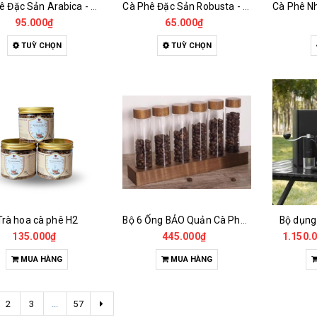
Cà Phê Đặc Sản Arabica - Specialty
Cà Phê Đặc Sản Robusta - Fine Robusta Anaerobic
95.000₫
65.000₫
TUỲ CHỌN
TUỲ CHỌN
Trà hoa cà phê H2
Bộ 6 Ống BẢO Quản Cà Phê Mẫu Có Chân Đế
Bộ dụng
135.000₫
445.000₫
1.150.
MUA HÀNG
MUA HÀNG
2
3
...
57