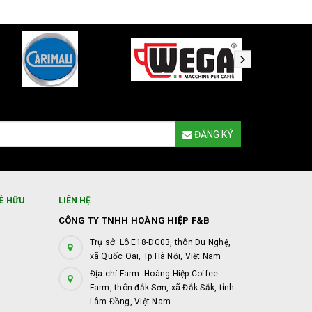
ĐĂNG KÝ
Ê HỮU
LIÊN HỆ
CÔNG TY TNHH HOÀNG HIỆP F&B
Trụ sở: Lô E18-DG03, thôn Du Nghệ,
xã Quốc Oai, Tp.Hà Nội, Việt Nam
Địa chỉ Farm: Hoàng Hiệp Coffee
Farm, thôn đắk Sơn, xã Đắk Sắk, tỉnh
Lâm Đồng, Việt Nam