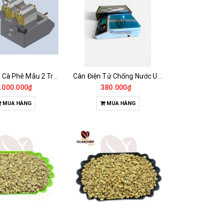
Máy Rang Cà Phê Mẫu 2 Trống Rang (500+500gr)
Cân Điện Tử Chống Nước Unibar - UDC-3K
.000.000₫
380.000₫
MUA HÀNG
MUA HÀNG