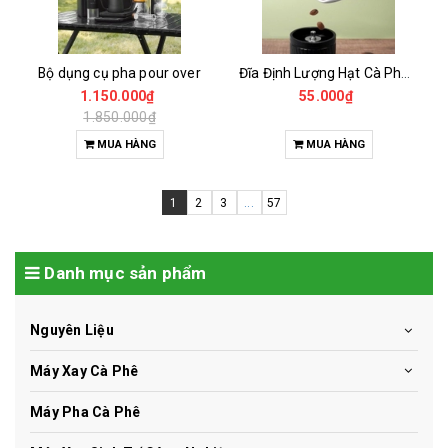
Bộ dụng cụ pha pour over
Đĩa Định Lượng Hạt Cà Phê Mẫu
1.150.000₫
55.000₫
1.850.000₫
MUA HÀNG
MUA HÀNG
1
2
3
...
57
Danh mục sản phẩm
Nguyên Liệu
Máy Xay Cà Phê
Máy Pha Cà Phê