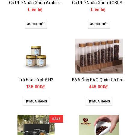
Cà Phê Nhân Xanh Arabica Specialty - anaerobic
Cà Phê Nhân Xanh ROBUSTA Fine Rô - Anaerobic
Liên hệ
Liên hệ
CHI TIẾT
CHI TIẾT
Trà hoa cà phê H2
Bộ 6 Ống BẢO Quản Cà Phê Mẫu Có Chân Đế
135.000₫
445.000₫
MUA HÀNG
MUA HÀNG
SALE