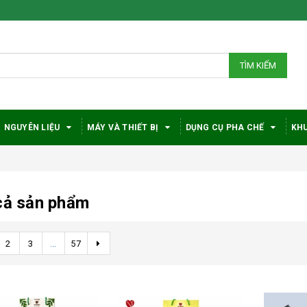
TÌM KIẾM
NGUYÊN LIỆU
MÁY VÀ THIẾT BỊ
DỤNG CỤ PHA CHẾ
KHU
cả sản phẩm
2
3
...
57