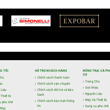
G TÔI
HỖ TRỢ KHÁCH HÀNG
NÔNG TRẠI CÀ PH
CƠ
Chủ
Chính sách thanh toán
Trang Chủ
ệu
Chính sách vận chuyển
Giới thiệu
 Liệu
Chính sách đổi trả và bảo
Nguyên Liệu
hành
Thiết Bị
Máy Và Thiết Bị
Chính sách bảo mật thông
ụ pha chế
tin
Dụng cụ pha chế
 Mại