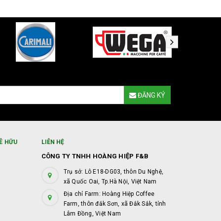
ĐĂNG KÝ
Ê HỮU
LIÊN HỆ
CÔNG TY TNHH HOÀNG HIỆP F&B
Trụ sở: Lô E18-DG03, thôn Du Nghệ,
xã Quốc Oai, Tp.Hà Nội, Việt Nam
Địa chỉ Farm: Hoàng Hiệp Coffee
Farm, thôn đắk Sơn, xã Đắk Sắk, tỉnh
Lâm Đồng, Việt Nam