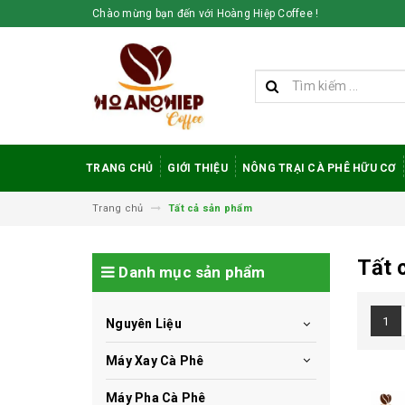
Chào mừng bạn đến với Hoàng Hiệp Coffee !
TRANG CHỦ
GIỚI THIỆU
NÔNG TRẠI CÀ PHÊ HỮU CƠ
Trang chủ
Tất cả sản phẩm
Tất 
Danh mục sản phẩm
1
Nguyên Liệu
Máy Xay Cà Phê
Máy Pha Cà Phê