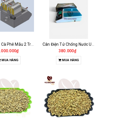
Máy Rang Cà Phê Mẫu 2 Trống Rang (500+500gr)
Cân Điện Tử Chống Nước Unibar - UDC-3K
.000.000₫
380.000₫
MUA HÀNG
MUA HÀNG