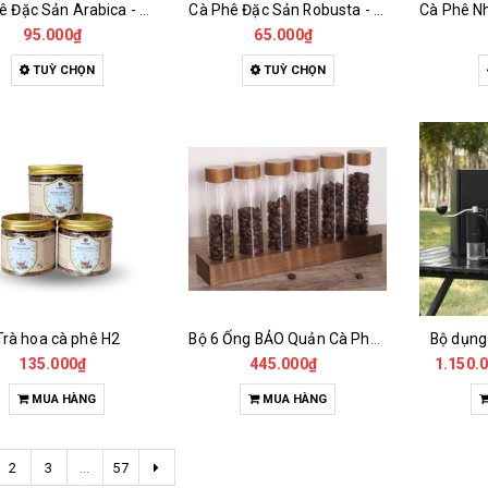
Cà Phê Đặc Sản Arabica - Specialty
Cà Phê Đặc Sản Robusta - Fine Robusta Anaerobic
95.000₫
65.000₫
TUỲ CHỌN
TUỲ CHỌN
Trà hoa cà phê H2
Bộ 6 Ống BẢO Quản Cà Phê Mẫu Có Chân Đế
Bộ dụng
135.000₫
445.000₫
1.150.
MUA HÀNG
MUA HÀNG
2
3
...
57