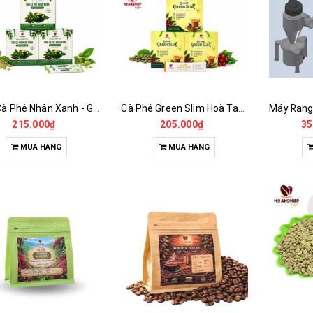
Tinh Cà Phê Nhân Xanh - Green Gold CGA
Cà Phê Green Slim Hoà Tan - Chiết xuất 100% Từ Cà Phê Nhân Xanh
215.000₫
205.000₫
35
MUA HÀNG
MUA HÀNG