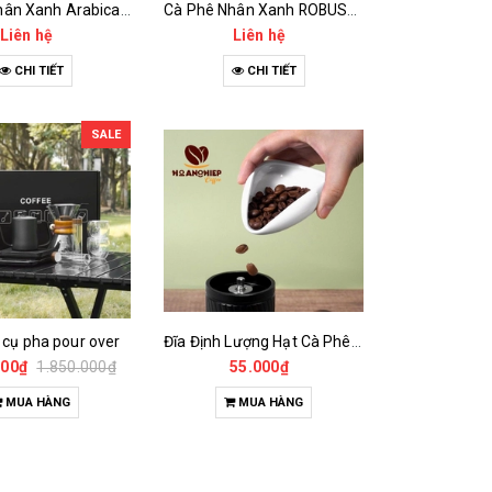
Cà Phê Nhân Xanh Arabica Specialty - anaerobic
Cà Phê Nhân Xanh ROBUSTA Fine Rô - Anaerobic
Liên hệ
Liên hệ
CHI TIẾT
CHI TIẾT
SALE
 cụ pha pour over
Đĩa Định Lượng Hạt Cà Phê Mẫu
000₫
1.850.000₫
55.000₫
MUA HÀNG
MUA HÀNG