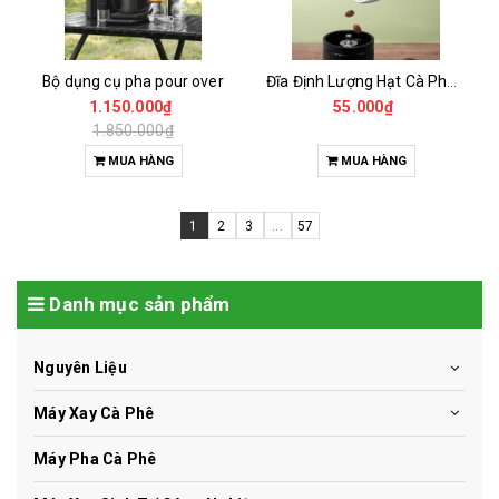
Bộ dụng cụ pha pour over
Đĩa Định Lượng Hạt Cà Phê Mẫu
1.150.000₫
55.000₫
1.850.000₫
MUA HÀNG
MUA HÀNG
1
2
3
...
57
Danh mục sản phẩm
Nguyên Liệu
Máy Xay Cà Phê
Máy Pha Cà Phê