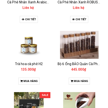
Cà Phê Nhân Xanh Arabica Specialty - anaerobic
Cà Phê Nhân Xanh ROBUSTA Fine Rô - Anaerobic
Liên hệ
Liên hệ
CHI TIẾT
CHI TIẾT
Trà hoa cà phê H2
Bộ 6 Ống BẢO Quản Cà Phê Mẫu Có Chân Đế
135.000₫
445.000₫
MUA HÀNG
MUA HÀNG
SALE