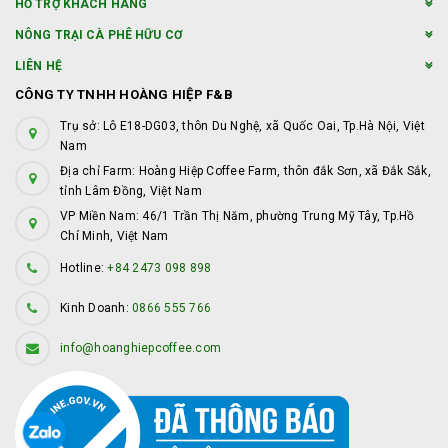
HỖ TRỢ KHÁCH HÀNG
NÔNG TRẠI CÀ PHÊ HỮU CƠ
LIÊN HỆ
CÔNG TY TNHH HOÀNG HIỆP F&B
Trụ sở: Lô E18-DG03, thôn Du Nghệ, xã Quốc Oai, Tp.Hà Nội, Việt
Nam
Địa chỉ Farm: Hoàng Hiệp Coffee Farm, thôn đắk Sơn, xã Đắk Sắk,
tỉnh Lâm Đồng, Việt Nam
VP Miền Nam: 46/1 Trần Thị Năm, phường Trung Mỹ Tây, Tp.Hồ
Chí Minh, Việt Nam
Hotline:
+84 2473 098 898
Kinh Doanh:
0866 555 766
info@hoanghiepcoffee.com