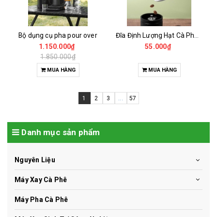
Bộ dụng cụ pha pour over
Đĩa Định Lượng Hạt Cà Phê Mẫu
1.150.000₫
55.000₫
1.850.000₫
MUA HÀNG
MUA HÀNG
1
2
3
...
57
Danh mục sản phẩm
Nguyên Liệu
Máy Xay Cà Phê
Máy Pha Cà Phê