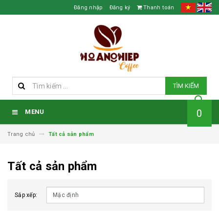
Đăng nhập
Đăng ký
Thanh toán
TÌM KIẾM
0
MENU
Trang chủ
Tất cả sản phẩm
Tất cả sản phẩm
Sắp xếp: