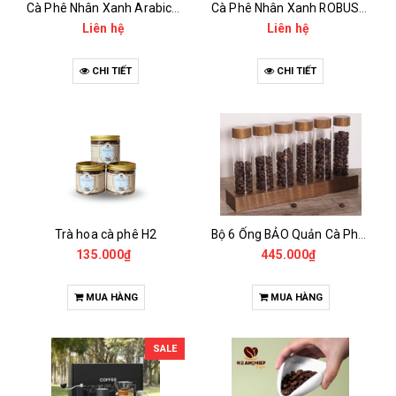
Cà Phê Nhân Xanh Arabica Specialty - anaerobic
Cà Phê Nhân Xanh ROBUSTA Fine Rô - Anaerobic
Liên hệ
Liên hệ
CHI TIẾT
CHI TIẾT
Trà hoa cà phê H2
Bộ 6 Ống BẢO Quản Cà Phê Mẫu Có Chân Đế
135.000₫
445.000₫
MUA HÀNG
MUA HÀNG
SALE