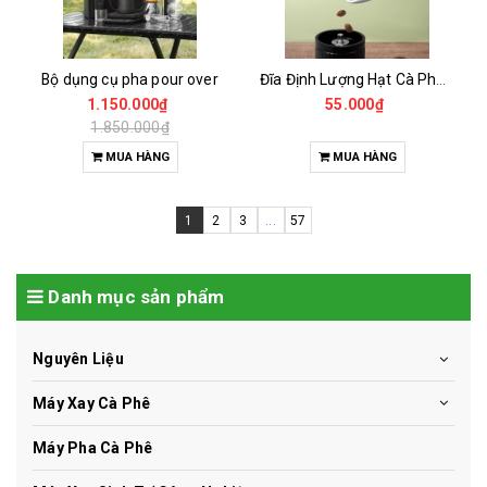
Bộ dụng cụ pha pour over
Đĩa Định Lượng Hạt Cà Phê Mẫu
1.150.000₫
55.000₫
1.850.000₫
MUA HÀNG
MUA HÀNG
1
2
3
...
57
Danh mục sản phẩm
Nguyên Liệu
Máy Xay Cà Phê
Máy Pha Cà Phê