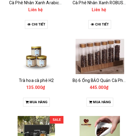
Cà Phê Nhân Xanh Arabica Specialty - anaerobic
Cà Phê Nhân Xanh ROBUSTA Fine Rô - Anaerobic
Liên hệ
Liên hệ
CHI TIẾT
CHI TIẾT
Trà hoa cà phê H2
Bộ 6 Ống BẢO Quản Cà Phê Mẫu Có Chân Đế
135.000₫
445.000₫
MUA HÀNG
MUA HÀNG
SALE