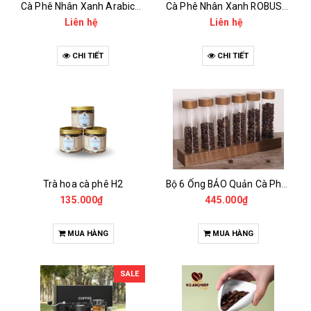
Cà Phê Nhân Xanh Arabica Specialty - anaerobic
Cà Phê Nhân Xanh ROBUSTA Fine Rô - Anaerobic
Liên hệ
Liên hệ
CHI TIẾT
CHI TIẾT
Trà hoa cà phê H2
Bộ 6 Ống BẢO Quản Cà Phê Mẫu Có Chân Đế
135.000₫
445.000₫
MUA HÀNG
MUA HÀNG
SALE