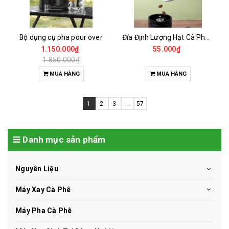
Bộ dụng cụ pha pour over
Đĩa Định Lượng Hạt Cà Phê Mẫu
1.150.000₫
55.000₫
1.850.000₫
MUA HÀNG
MUA HÀNG
1
2
3
...
57
Danh mục sản phẩm
Nguyên Liệu
Máy Xay Cà Phê
Máy Pha Cà Phê