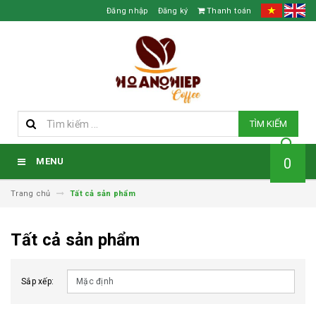
Đăng nhập
Đăng ký
Thanh toán
TÌM KIẾM
0
MENU
Trang chủ
Tất cả sản phẩm
Tất cả sản phẩm
Sắp xếp: