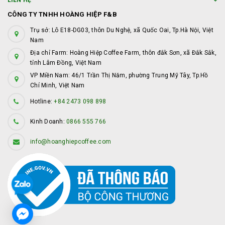
LIÊN HỆ
CÔNG TY TNHH HOÀNG HIỆP F&B
Trụ sở: Lô E18-DG03, thôn Du Nghệ, xã Quốc Oai, Tp.Hà Nội, Việt
Nam
Địa chỉ Farm: Hoàng Hiệp Coffee Farm, thôn đắk Sơn, xã Đắk Sắk,
tỉnh Lâm Đồng, Việt Nam
VP Miền Nam: 46/1 Trần Thị Năm, phường Trung Mỹ Tây, Tp.Hồ
Chí Minh, Việt Nam
Hotline:
+84 2473 098 898
Kinh Doanh:
0866 555 766
info@hoanghiepcoffee.com