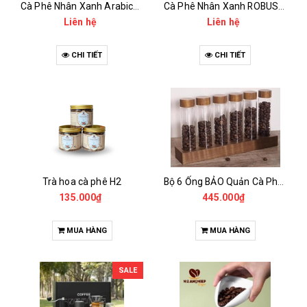
Cà Phê Nhân Xanh Arabica Specialty - anaerobic
Cà Phê Nhân Xanh ROBUSTA Fine Rô - Anaerobic
Liên hệ
Liên hệ
CHI TIẾT
CHI TIẾT
Trà hoa cà phê H2
Bộ 6 Ống BẢO Quản Cà Phê Mẫu Có Chân Đế
135.000₫
445.000₫
MUA HÀNG
MUA HÀNG
SALE