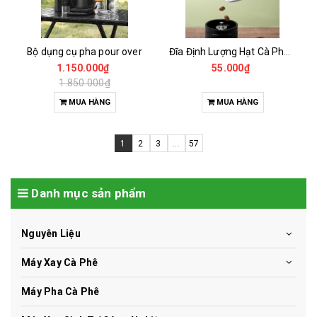
Bộ dụng cụ pha pour over
Đĩa Định Lượng Hạt Cà Phê Mẫu
1.150.000₫
55.000₫
1.850.000₫
MUA HÀNG
MUA HÀNG
1
2
3
...
57
Danh mục sản phẩm
Nguyên Liệu
Máy Xay Cà Phê
Máy Pha Cà Phê