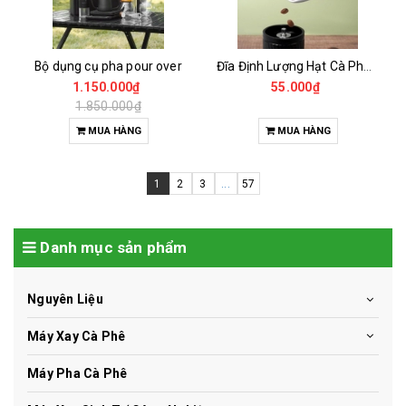
Bộ dụng cụ pha pour over
Đĩa Định Lượng Hạt Cà Phê Mẫu
1.150.000₫
55.000₫
1.850.000₫
MUA HÀNG
MUA HÀNG
1
2
3
...
57
Danh mục sản phẩm
Nguyên Liệu
Máy Xay Cà Phê
Máy Pha Cà Phê