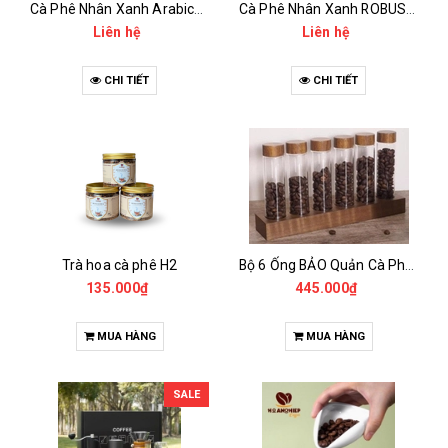
Cà Phê Nhân Xanh Arabica Specialty - anaerobic
Cà Phê Nhân Xanh ROBUSTA Fine Rô - Anaerobic
Liên hệ
Liên hệ
CHI TIẾT
CHI TIẾT
Trà hoa cà phê H2
Bộ 6 Ống BẢO Quản Cà Phê Mẫu Có Chân Đế
135.000₫
445.000₫
MUA HÀNG
MUA HÀNG
SALE