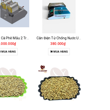
Máy Rang Cà Phê Mẫu 2 Trống Rang (500+500gr)
Cân Điện Tử Chống Nước Unibar - UDC-3K
.000.000₫
380.000₫
MUA HÀNG
MUA HÀNG