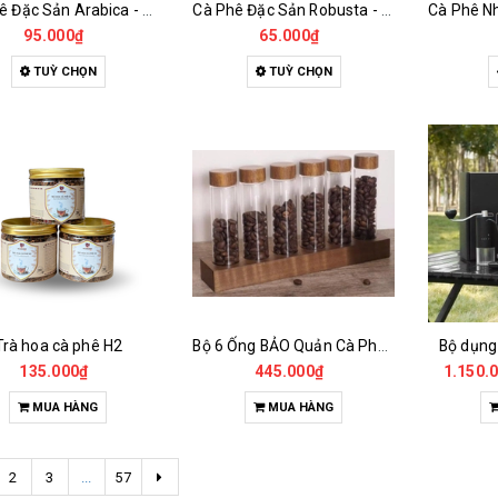
Cà Phê Đặc Sản Arabica - Specialty
Cà Phê Đặc Sản Robusta - Fine Robusta Anaerobic
95.000₫
65.000₫
TUỲ CHỌN
TUỲ CHỌN
Trà hoa cà phê H2
Bộ 6 Ống BẢO Quản Cà Phê Mẫu Có Chân Đế
Bộ dụng
135.000₫
445.000₫
1.150.
MUA HÀNG
MUA HÀNG
2
3
...
57