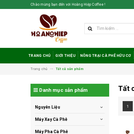
Chào mừng bạn đến với Hoàng Hiệp Coffee !
TRANG CHỦ
GIỚI THIỆU
NÔNG TRẠI CÀ PHÊ HỮU CƠ
Trang chủ
Tất cả sản phẩm
Tất 
Danh mục sản phẩm
1
Nguyên Liệu
Máy Xay Cà Phê
Máy Pha Cà Phê