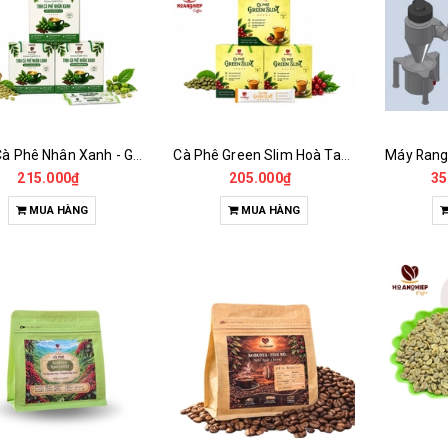
Tinh Cà Phê Nhân Xanh - Green Gold CGA
Cà Phê Green Slim Hoà Tan - Chiết xuất 100% Từ Cà Phê Nhân Xanh
215.000₫
205.000₫
35
MUA HÀNG
MUA HÀNG