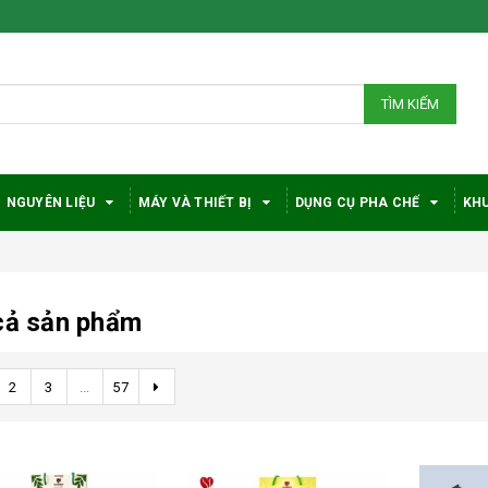
TÌM KIẾM
NGUYÊN LIỆU
MÁY VÀ THIẾT BỊ
DỤNG CỤ PHA CHẾ
KHU
cả sản phẩm
2
3
...
57