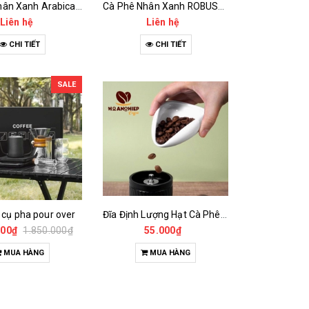
Cà Phê Nhân Xanh Arabica Specialty - anaerobic
Cà Phê Nhân Xanh ROBUSTA Fine Rô - Anaerobic
Liên hệ
Liên hệ
CHI TIẾT
CHI TIẾT
SALE
 cụ pha pour over
Đĩa Định Lượng Hạt Cà Phê Mẫu
000₫
1.850.000₫
55.000₫
MUA HÀNG
MUA HÀNG