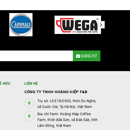
ĐĂNG KÝ
Ê HỮU
LIÊN HỆ
CÔNG TY TNHH HOÀNG HIỆP F&B
Trụ sở: Lô E18-DG03, thôn Du Nghệ,
xã Quốc Oai, Tp.Hà Nội, Việt Nam
Địa chỉ Farm: Hoàng Hiệp Coffee
Farm, thôn đắk Sơn, xã Đắk Sắk, tỉnh
Lâm Đồng, Việt Nam