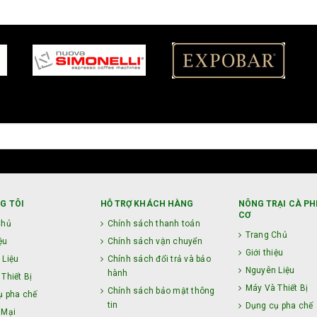
G TÔI
HỖ TRỢ KHÁCH HÀNG
NÔNG TRẠI CÀ PH
CƠ
Chủ
Chính sách thanh toán
Trang Chủ
ệu
Chính sách vận chuyển
Giới thiệu
 Liệu
Chính sách đổi trả và bảo
Nguyên Liệu
hành
Thiết Bị
Máy Và Thiết Bị
Chính sách bảo mật thông
ụ pha chế
tin
Dụng cụ pha chế
 Mại