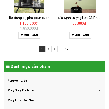
Bộ dụng cụ pha pour over
Đĩa Định Lượng Hạt Cà Phê Mẫu
1.150.000₫
55.000₫
1.850.000₫
MUA HÀNG
MUA HÀNG
1
2
3
...
57
Danh mục sản phẩm
Nguyên Liệu
Máy Xay Cà Phê
Máy Pha Cà Phê