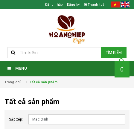
Đăng nhập
Đăng ký
Thanh toán
TÌM KIẾM
0
MENU
Trang chủ
Tất cả sản phẩm
Tất cả sản phẩm
Sắp xếp: