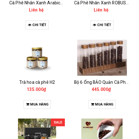
Cà Phê Nhân Xanh Arabica Specialty - anaerobic
Cà Phê Nhân Xanh ROBUSTA Fine Rô - Anaerobic
Liên hệ
Liên hệ
CHI TIẾT
CHI TIẾT
Trà hoa cà phê H2
Bộ 6 Ống BẢO Quản Cà Phê Mẫu Có Chân Đế
135.000₫
445.000₫
MUA HÀNG
MUA HÀNG
SALE