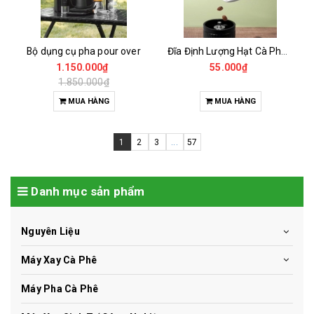
Bộ dụng cụ pha pour over
Đĩa Định Lượng Hạt Cà Phê Mẫu
1.150.000₫
55.000₫
1.850.000₫
MUA HÀNG
MUA HÀNG
1
2
3
...
57
Danh mục sản phẩm
Nguyên Liệu
Máy Xay Cà Phê
Máy Pha Cà Phê