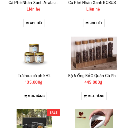
Cà Phê Nhân Xanh Arabica Specialty - anaerobic
Cà Phê Nhân Xanh ROBUSTA Fine Rô - Anaerobic
Liên hệ
Liên hệ
CHI TIẾT
CHI TIẾT
Trà hoa cà phê H2
Bộ 6 Ống BẢO Quản Cà Phê Mẫu Có Chân Đế
135.000₫
445.000₫
MUA HÀNG
MUA HÀNG
SALE