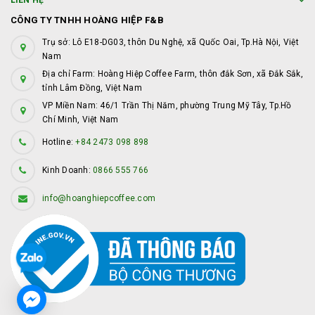
LIÊN HỆ
CÔNG TY TNHH HOÀNG HIỆP F&B
Trụ sở: Lô E18-DG03, thôn Du Nghệ, xã Quốc Oai, Tp.Hà Nội, Việt
Nam
Địa chỉ Farm: Hoàng Hiệp Coffee Farm, thôn đắk Sơn, xã Đắk Sắk,
tỉnh Lâm Đồng, Việt Nam
VP Miền Nam: 46/1 Trần Thị Năm, phường Trung Mỹ Tây, Tp.Hồ
Chí Minh, Việt Nam
Hotline:
+84 2473 098 898
Kinh Doanh:
0866 555 766
info@hoanghiepcoffee.com