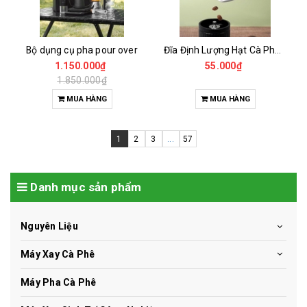
Bộ dụng cụ pha pour over
Đĩa Định Lượng Hạt Cà Phê Mẫu
1.150.000₫
55.000₫
1.850.000₫
MUA HÀNG
MUA HÀNG
1
2
3
...
57
Danh mục sản phẩm
Nguyên Liệu
Máy Xay Cà Phê
Máy Pha Cà Phê