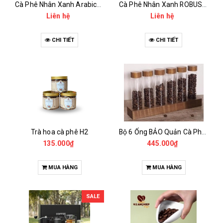
Cà Phê Nhân Xanh Arabica Specialty - anaerobic
Cà Phê Nhân Xanh ROBUSTA Fine Rô - Anaerobic
Liên hệ
Liên hệ
CHI TIẾT
CHI TIẾT
Trà hoa cà phê H2
Bộ 6 Ống BẢO Quản Cà Phê Mẫu Có Chân Đế
135.000₫
445.000₫
MUA HÀNG
MUA HÀNG
SALE