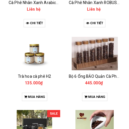
Cà Phê Nhân Xanh Arabica Specialty - anaerobic
Cà Phê Nhân Xanh ROBUSTA Fine Rô - Anaerobic
Liên hệ
Liên hệ
CHI TIẾT
CHI TIẾT
Trà hoa cà phê H2
Bộ 6 Ống BẢO Quản Cà Phê Mẫu Có Chân Đế
135.000₫
445.000₫
MUA HÀNG
MUA HÀNG
SALE