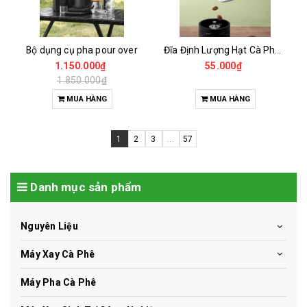
Bộ dụng cụ pha pour over
Đĩa Định Lượng Hạt Cà Phê Mẫu
1.150.000₫
55.000₫
1.850.000₫
MUA HÀNG
MUA HÀNG
1
2
3
...
57
Danh mục sản phẩm
Nguyên Liệu
Máy Xay Cà Phê
Máy Pha Cà Phê