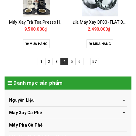
Máy Xay Trà Tea Presso H2 Onderman
Đĩa Máy Xay DF83 -FLAT BURR DLC 83MM
9.500.000₫
2.490.000₫
MUA HÀNG
MUA HÀNG
1
2
3
4
5
6
...
57
Danh mục sản phẩm
Nguyên Liệu
Máy Xay Cà Phê
Máy Pha Cà Phê