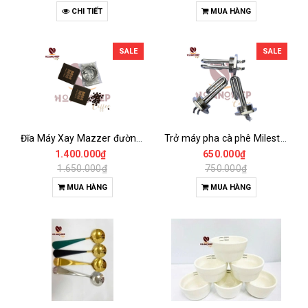
CHI TIẾT
MUA HÀNG
SALE
SALE
Đĩa Máy Xay Mazzer đường kính 64mm Chính Hãng
Trở máy pha cà phê Milesto Lige EM -40
1.400.000₫
650.000₫
1.650.000₫
750.000₫
MUA HÀNG
MUA HÀNG