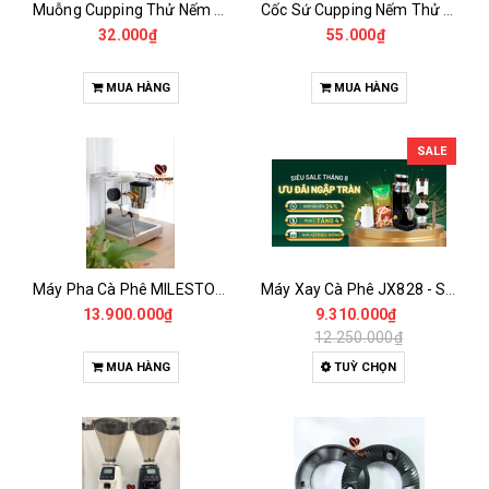
Muỗng Cupping Thử Nếm Cà Phê
Cốc Sứ Cupping Nếm Thử Cà phê 200ml
32.000₫
55.000₫
MUA HÀNG
MUA HÀNG
SALE
Máy Pha Cà Phê MILESTO19 M3-PRO
Máy Xay Cà Phê JX828 - Single Dose
13.900.000₫
9.310.000₫
12.250.000₫
MUA HÀNG
TUỲ CHỌN